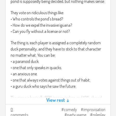
pond is supposedly being decided, but nothing makes sense.
They vote on ridiculous things like:
• Who controls the pond's bread?
• How do we expel the invasive iguana?
• Can you fly without a license or not?
The thing is, each player is assigned a completely random
duck personality, and they have to stick to that character
no matter what. You can be:
• a paranoid duck.
• one that only speaks in quacks.
• an anxious one.
• one that always votes against things out of habit.
• a guru duck who says he saw the future.
The game is basically 90% improvisation and 10% absurd
View rest ↓
decisions that change the pond, even if it's all nonsense. In
0
comedy
improvisation
the end, it feels like a mini duck roleplay comedy where
comments
party-game
roleplay