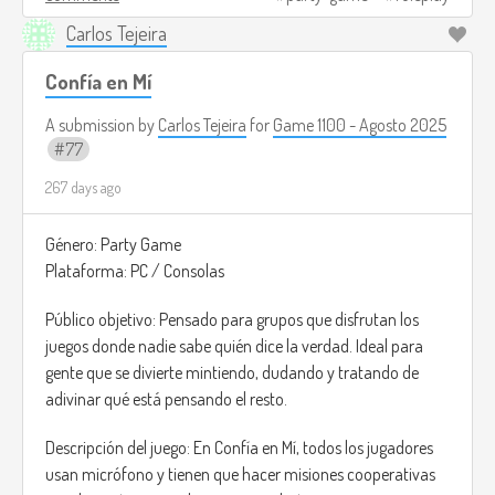
chaos is part of the charm.
Carlos Tejeira
Image credits:
https://dailyorange.com/2025/05/duck-
cole-ross/
(I couldn't find an image that served as a
Confía en Mí
reference, but this is how I imagine people playing this game
A submission by
Carlos Tejeira
for
Game 1100 - Agosto 2025
xD).
77
267 days ago
Género: Party Game
Plataforma: PC / Consolas
Público objetivo: Pensado para grupos que disfrutan los
juegos donde nadie sabe quién dice la verdad. Ideal para
gente que se divierte mintiendo, dudando y tratando de
adivinar qué está pensando el resto.
Descripción del juego: En Confía en Mí, todos los jugadores
usan micrófono y tienen que hacer misiones cooperativas