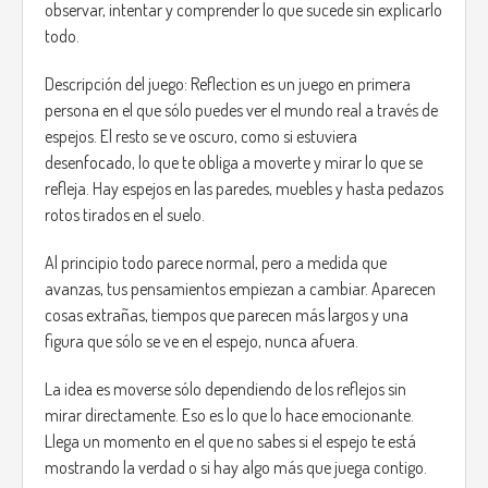
observar, intentar y comprender lo que sucede sin explicarlo
Main mechanics:
todo.
Active observation: the projections have visual or
audio clues that indicate whether it is safe to
Descripción del juego: Reflection es un juego en primera
approach or not.
persona en el que sólo puedes ver el mundo real a través de
Living shadows: when a shadow fades, the figure
espejos. El resto se ve oscuro, como si estuviera
becomes completely dark and hostile.
desenfocado, lo que te obliga a moverte y mirar lo que se
Risk and reward: if you help the right shadow, they
refleja. Hay espejos en las paredes, muebles y hasta pedazos
can provide you with useful information, resources,
or even help you discover hidden areas.
rotos tirados en el suelo.
Constant tension: the game alternates between
moments of calm and moments of tension, but you
Al principio todo parece normal, pero a medida que
never know when it will change.
avanzas, tus pensamientos empiezan a cambiar. Aparecen
cosas extrañas, tiempos que parecen más largos y una
Objective and endings:
figura que sólo se ve en el espejo, nunca afuera.
The main objective of the game is to survive the night and
discover the cause of the blackout and the origin of the
La idea es moverse sólo dependiendo de los reflejos sin
strange pumpkins. The decisions the player makes during
mirar directamente. Eso es lo que lo hace emocionante.
the course of the game will influence their final fate:
Llega un momento en el que no sabes si el espejo te está
mostrando la verdad o si hay algo más que juega contigo.
Good ending: if you take a risk to resolve the