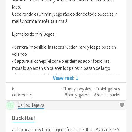
lado.
Cada ronda es un minijuego rápido donde todo puede salir
mal (y normalmente sale mal).
Ejemplos de minijuegos:
• Carrera imposible: las rocas ruedan raro y los palos salen
volando.
• Captura al conejo: el conejo es demasiado rápido; las
rocas lo aplastan sin querer, los palos lo pasan de largo.
• Construyan la estatua: todos deben apilarse, pero los palos
View rest ↓
tiemblan y las rocas pesan demasiado.
0
funny-physics
mini-games
Ganar casi siempre es accidental, y por eso da risa.
comments
party-game
rocks--sticks
Créditos de imagen:
https://www.freepik.com/premium-ai-
Carlos Tejeira
image/mosscovered-rocks-wooden-stick-lush-green-
forest_181724932.htm
Duck Haul
A submission by
Carlos Tejeira
for
Game 1100 - Agosto 2025