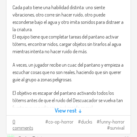
Cada pato tiene una habilidad distinta: uno siente
vibraciones, otro corre sin hacer ruido, otro puede
esconderse bajo el agua y otro imita sonidos para distraer a
la criatura.
El equipo tiene que completar tareas del pantano activar
tótems, encontrar nidos, cargar objetos sin tirarlos al agua
mientras intenta no hacer ruido de más.
A veces, un jugador recibe un cuac del pantano y empieza a
escuchar cosas que no son reales, haciendo que sin querer
guíe al grupo a zonas peligrosas.
El objetivo es escapar del pantano activando todos los
tótems antes de que el ruido del Descuacador se vuelva tan
fuerte que ya nadie sepa qué sonido es real.
View rest ↓
Créditos de imagen:
0
co-op-horror
ducks
funny-horror
comments
survival
https://trebz.artstation.com/projects/AdKgW