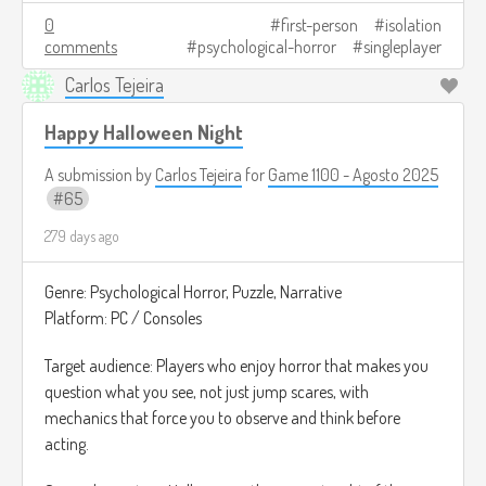
The ultimate goal is to complete one last transmission.
0
first-person
isolation
comments
psychological-horror
singleplayer
Depending on what you do, the ending changes: you may
have saved someone or you may have let something in.
Carlos Tejeira
Image credits:
https://automaton-
Happy Halloween Night
media.com/en/news/20211101-5318/
A submission by
Carlos Tejeira
for
Game 1100 - Agosto 2025
65
279 days ago
Genre: Psychological Horror, Puzzle, Narrative
Platform: PC / Consoles
Target audience: Players who enjoy horror that makes you
question what you see, not just jump scares, with
mechanics that force you to observe and think before
acting.