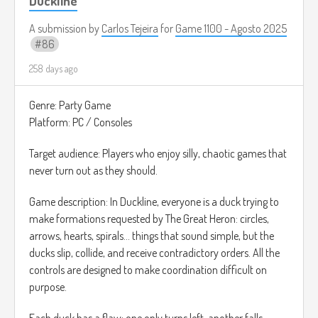
Duckline
nada más para usar como referencia).
A submission by
Carlos Tejeira
for
Game 1100 - Agosto 2025
86
258 days ago
Genre: Party Game
Platform: PC / Consoles
Target audience: Players who enjoy silly, chaotic games that
never turn out as they should.
Game description: In Duckline, everyone is a duck trying to
make formations requested by The Great Heron: circles,
arrows, hearts, spirals... things that sound simple, but the
ducks slip, collide, and receive contradictory orders. All the
controls are designed to make coordination difficult on
purpose.