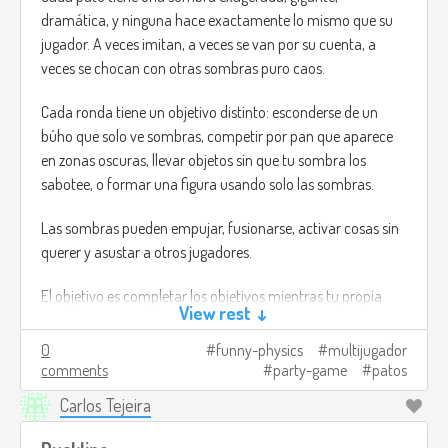
dramática, y ninguna hace exactamente lo mismo que su
jugador. A veces imitan, a veces se van por su cuenta, a
veces se chocan con otras sombras puro caos.
Cada ronda tiene un objetivo distinto: esconderse de un
búho que solo ve sombras, competir por pan que aparece
en zonas oscuras, llevar objetos sin que tu sombra los
sabotee, o formar una figura usando solo las sombras.
Las sombras pueden empujar, fusionarse, activar cosas sin
querer y asustar a otros jugadores.
El objetivo es completar los objetivos mientras tu propia
View rest ↓
sombra hace todo lo posible por arruinarte y las de los
demás también.
0
funny-physics
multijugador
comments
party-game
patos
Créditos de imagen:
Carlos Tejeira
https://www.flickr.com/photos/matthileo/6799538888
(I
mean, no es lo que estaba pensando, pero no encontré