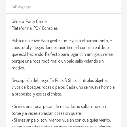
246 days ago
Género: Party Game
Plataforma: PC / Consolas
Público objetivo: Para gente que le gusta el humor tonto, el
caos total y juegos donde nadie tiene el control real de lo
que está haciendo. Perfecto para jugar con amigos y reírse
porque una roca rodó mal o un palo salió volando sin
motivo.
Descripción del juego: En Rock & Stick controlas objetos
vivos del bosque: rocas o palos. Cada uno se mueve horrible
a propósito, y ese es el chiste.
• Si eres una roca: pesan demasiado, no saltan, ruedan
torpe y a veces aplastan cosas sin querer.
• Si eres un palo: son livianos, vuelan con cualquier viento,
saltan demasiado alto y se quedan clavados en cualquier