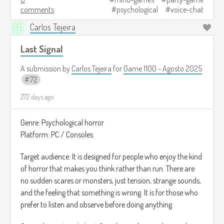
comments
psychological
voice-chat
Las rondas son cortas, y al final se revela quién era el
Carlos Tejeira
jugador alterado y cuánto logró engañar a los demás.
Last Signal
Créditos de imagen:
https://www.gamespot.com/articles/5-best-deception-
A submission by
Carlos Tejeira
for
Game 1100 - Agosto 2025
games-like-among-us/1100-6482788/
72
272 days ago
Genre: Psychological horror
Platform: PC / Consoles
Target audience: It is designed for people who enjoy the kind
of horror that makes you think rather than run. There are
no sudden scares or monsters, just tension, strange sounds,
and the feeling that something is wrong. It is for those who
prefer to listen and observe before doing anything.