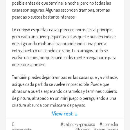
posible antes de que termine la noche, pero no todas las
casas son seguras. Algunas esconden trampas, bromas
pesadas o sustos bastante intensos.
Lo curioso es que las casas parecen normales al principio,
pero cada una tiene pequeñas pistas que te pueden indicar
que algo anda mal: una luz parpadeando, una puerta
entreabierta o un sonido extraño. Con amigos, todo se
vuelve un caos, porque pueden distraerte o engañarte para
que entres primero.
También puedes dejar trampas en las casas que ya visitaste,
así que cada partida se vuelve impredecible. Puede que
abras una puerta esperando caramelos y termines cubierto
de pintura, atrapado en un mini juego o persiguiendo a una
criatura absurda con máscara de payaso.
View rest ↓
Cada ronda cambia el vecindario, los disfraces y las
0
catico-y-gracioso
comedia
trampas, haciendo que ninguna partida sea igual. Trick or