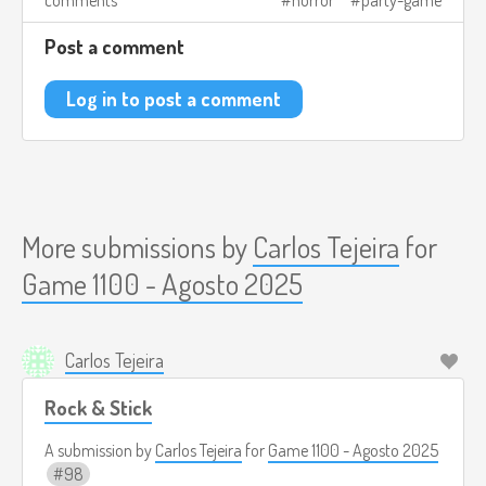
comments
horror
party-game
Trap mezcla comedia total con sustos inesperados, y justo
cuando crees que estás a salvo, algo sale mal. La risa y el
Post a comment
miedo van de la mano, y nadie se salva del susto final.
Log in to post a comment
Créditos de imagen:
https://store.steampowered.com/app/1574260/My_Friendly_Nei
More submissions by
Carlos Tejeira
for
Game 1100 - Agosto 2025
Carlos Tejeira
Rock & Stick
A submission by
Carlos Tejeira
for
Game 1100 - Agosto 2025
98