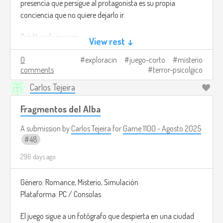
presencia que persigue al protagonista es su propia
conciencia que no quiere dejarlo ir.
Créditos de imagen:
View rest ↓
https://store.steampowered.com/app/3247990/From_The_Other
0
exploracin
juego-corto
misterio
comments
terror-psicolgico
Carlos Tejeira
Fragmentos del Alba
A submission by
Carlos Tejeira
for
Game 1100 - Agosto 2025
48
296 days ago
Género: Romance, Misterio, Simulación
Plataforma: PC / Consolas
El juego sigue a un fotógrafo que despierta en una ciudad