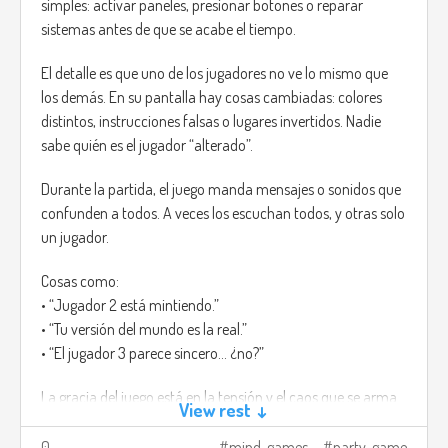
simples: activar paneles, presionar botones o reparar
sistemas antes de que se acabe el tiempo.
El detalle es que uno de los jugadores no ve lo mismo que
los demás. En su pantalla hay cosas cambiadas: colores
distintos, instrucciones falsas o lugares invertidos. Nadie
sabe quién es el jugador “alterado”.
Durante la partida, el juego manda mensajes o sonidos que
confunden a todos. A veces los escuchan todos, y otras solo
un jugador.
Cosas como:
• “Jugador 2 está mintiendo.”
• “Tu versión del mundo es la real.”
• “El jugador 3 parece sincero... ¿no?”
La gracia del juego está en la tensión y el caos que se arma.
View rest ↓
Cada error hace que todos empiecen a mirarse, y aunque
alguien diga la verdad, igual puede sonar sospechoso.
0
mind-games
party-game