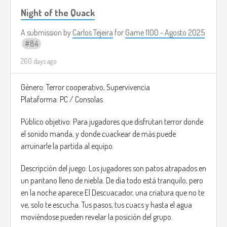
Night of the Quack
A submission by
Carlos Tejeira
for
Game 1100 - Agosto 2025
84
260 days ago
Género: Terror cooperativo, Supervivencia
Plataforma: PC / Consolas
Público objetivo: Para jugadores que disfrutan terror donde
el sonido manda, y donde cuackear de más puede
arruinarle la partida al equipo.
Descripción del juego: Los jugadores son patos atrapados en
un pantano lleno de niebla. De día todo está tranquilo, pero
en la noche aparece El Descuacador, una criatura que no te
ve, solo te escucha. Tus pasos, tus cuacs y hasta el agua
moviéndose pueden revelar la posición del grupo.