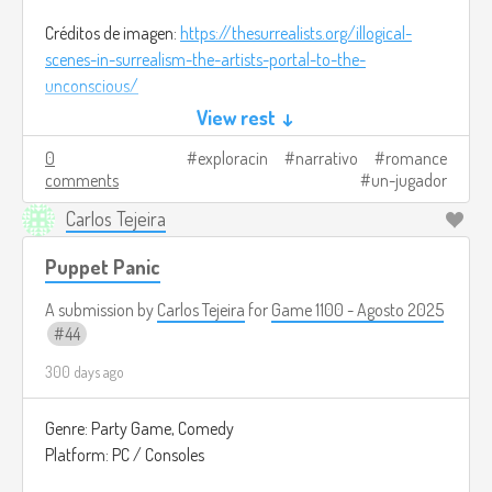
Créditos de imagen:
https://thesurrealists.org/illogical-
scenes-in-surrealism-the-artists-portal-to-the-
unconscious/
View rest ↓
0
exploracin
narrativo
romance
comments
un-jugador
Carlos Tejeira
Puppet Panic
A submission by
Carlos Tejeira
for
Game 1100 - Agosto 2025
44
300 days ago
Genre: Party Game, Comedy
Platform: PC / Consoles