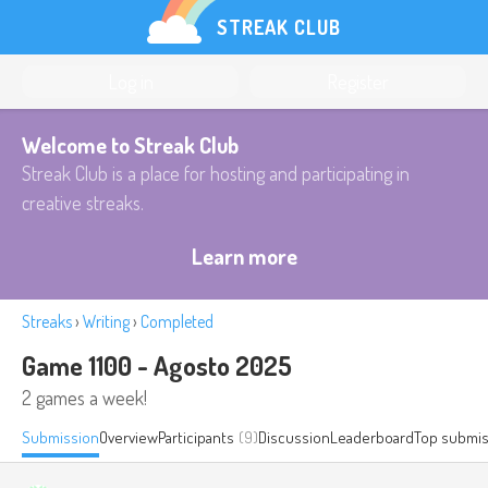
STREAK CLUB
Log in
Register
Welcome to Streak Club
Streak Club is a place for hosting and participating in
creative streaks.
Learn more
Streaks
›
Writing
›
Completed
Game 1100 - Agosto 2025
2 games a week!
Submission
Overview
Participants
(9)
Discussion
Leaderboard
Top submis