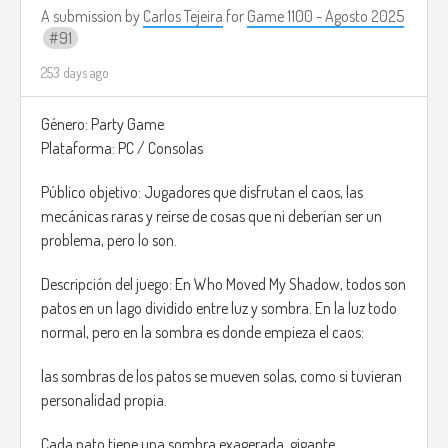
A submission by
Carlos Tejeira
for
Game 1100 - Agosto 2025
91
253 days ago
Género: Party Game
Plataforma: PC / Consolas
Público objetivo: Jugadores que disfrutan el caos, las
mecánicas raras y reírse de cosas que ni deberían ser un
problema, pero lo son.
Descripción del juego: En Who Moved My Shadow, todos son
patos en un lago dividido entre luz y sombra. En la luz todo
normal, pero en la sombra es donde empieza el caos:
las sombras de los patos se mueven solas, como si tuvieran
personalidad propia.
Cada pato tiene una sombra exagerada, gigante,