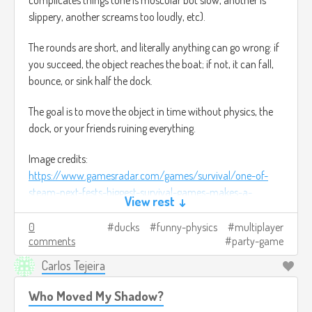
slippery, another screams too loudly, etc).
The rounds are short, and literally anything can go wrong: if
you succeed, the object reaches the boat; if not, it can fall,
bounce, or sink half the dock.
The goal is to move the object in time without physics, the
dock, or your friends ruining everything.
Image credits:
https://www.gamesradar.com/games/survival/one-of-
steam-next-fests-biggest-survival-games-makes-a-
View rest ↓
compelling-promise-imagine-dayz-or-rust-but-youre-a-
duck/
(It was the closest thing I found to use as a
0
ducks
funny-physics
multiplayer
comments
party-game
reference).
Carlos Tejeira
Who Moved My Shadow?