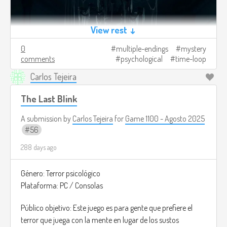
View rest ↓
0
multiple-endings
mystery
comments
psychological
time-loop
Carlos Tejeira
The Last Blink
A submission by
Carlos Tejeira
for
Game 1100 - Agosto 2025
56
288 days ago
Género: Terror psicológico
Plataforma: PC / Consolas
Público objetivo: Este juego es para gente que prefiere el
terror que juega con la mente en lugar de los sustos