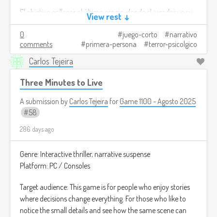
situation, you will discover the truth about the
El objetivo es llegar al último espejo, donde el jugador ve su
pumpkins and stop them.
View rest ↓
Bad ending: if you only seek to escape, the
rostro claramente por primera vez y descubre que no es
neighborhood will be left to its fate and the shadows
0
juego-corto
narrativo
realmente él.
will consume everything.
comments
primera-persona
terror-psicolgico
Créditos de imagen:
Carlos Tejeira
This game is not only about learning to differentiate
https://www.newscientist.com/article/dn24466-the-
between truth and falsehood, but also about showing what
halloween-trick-that-conjures-ghosts-of-the-mind/
Three Minutes to Live
kind of person you are when fear puts you to the test.
A submission by
Carlos Tejeira
for
Game 1100 - Agosto 2025
Image credits:
https://store.epicgames.com/es-
58
MX/p/halloween-world-187b24
286 days ago
Genre: Interactive thriller, narrative suspense
Platform: PC / Consoles
Target audience: This game is for people who enjoy stories
where decisions change everything. For those who like to
notice the small details and see how the same scene can