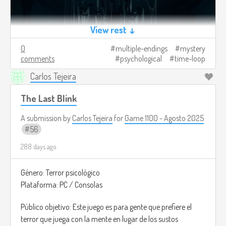
View rest ↓
0
multiple-endings
mystery
comments
psychological
time-loop
Carlos Tejeira
The Last Blink
A submission by
Carlos Tejeira
for
Game 1100 - Agosto 2025
56
288 days ago
Género: Terror psicológico
Plataforma: PC / Consolas
Público objetivo: Este juego es para gente que prefiere el
terror que juega con la mente en lugar de los sustos