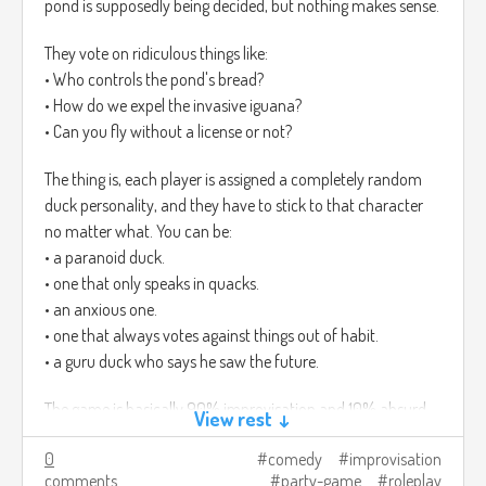
pond is supposedly being decided, but nothing makes sense.
They vote on ridiculous things like:
• Who controls the pond's bread?
• How do we expel the invasive iguana?
• Can you fly without a license or not?
The thing is, each player is assigned a completely random
duck personality, and they have to stick to that character
no matter what. You can be:
• a paranoid duck.
• one that only speaks in quacks.
• an anxious one.
• one that always votes against things out of habit.
• a guru duck who says he saw the future.
The game is basically 90% improvisation and 10% absurd
View rest ↓
decisions that change the pond, even if it's all nonsense. In
0
comedy
improvisation
the end, it feels like a mini duck roleplay comedy where
comments
party-game
roleplay