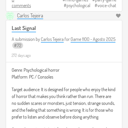
comments
psychological
voice-chat
Las rondas son cortas, y al final se revela quién era el
Carlos Tejeira
jugador alterado y cuánto logró engañar a los demás.
Last Signal
Créditos de imagen:
https://www.gamespot.com/articles/5-best-deception-
A submission by
Carlos Tejeira
for
Game 1100 - Agosto 2025
games-like-among-us/1100-6482788/
72
272 days ago
Genre: Psychological horror
Platform: PC / Consoles
Target audience: It is designed for people who enjoy the kind
of horror that makes you think rather than run. There are
no sudden scares or monsters, just tension, strange sounds,
and the feeling that something is wrong. It is for those who
prefer to listen and observe before doing anything.