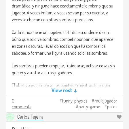
dramática, y ninguna hace exactamente lo mismo que su
jugador. A veces imitan, a veces se van por su cuenta, a
veces se chocan con otras sombras puro caos.
Cada ronda tiene un objetivo distinto: esconderse de un
búho que solo ve sombras, competir por pan que aparece
en zonas oscuras, llevar objetos sin que tu sombra los
sabotee, o formar una figura usando solo las sombras.
Las sombras pueden empujar, fusionarse, activar cosas sin
querer y asustar a otros jugadores.
El objetivo es completar los objetivos mientras tu propia
View rest ↓
sombra hace todo lo posible por arruinarte y las de los
demás también.
0
funny-physics
multijugador
comments
party-game
patos
Créditos de imagen:
Carlos Tejeira
https://www.flickr.com/photos/matthileo/6799538888
(I
mean, no es lo que estaba pensando, pero no encontré