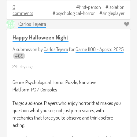
The ultimate goal is to complete one last transmission.
0
first-person
isolation
comments
psychological-horror
singleplayer
Depending on what you do, the ending changes: you may
have saved someone or you may have let something in.
Carlos Tejeira
Image credits:
https://automaton-
Happy Halloween Night
media.com/en/news/20211101-5318/
A submission by
Carlos Tejeira
for
Game 1100 - Agosto 2025
65
279 days ago
Genre: Psychological Horror, Puzzle, Narrative
Platform: PC / Consoles
Target audience: Players who enjoy horror that makes you
question what you see, not just jump scares, with
mechanics that force you to observe and think before
acting.