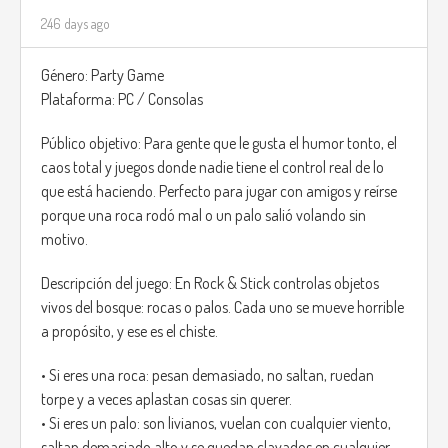
246 days ago
Género: Party Game
Plataforma: PC / Consolas
Público objetivo: Para gente que le gusta el humor tonto, el
caos total y juegos donde nadie tiene el control real de lo
que está haciendo. Perfecto para jugar con amigos y reírse
porque una roca rodó mal o un palo salió volando sin
motivo.
Descripción del juego: En Rock & Stick controlas objetos
vivos del bosque: rocas o palos. Cada uno se mueve horrible
a propósito, y ese es el chiste.
• Si eres una roca: pesan demasiado, no saltan, ruedan
torpe y a veces aplastan cosas sin querer.
• Si eres un palo: son livianos, vuelan con cualquier viento,
saltan demasiado alto y se quedan clavados en cualquier