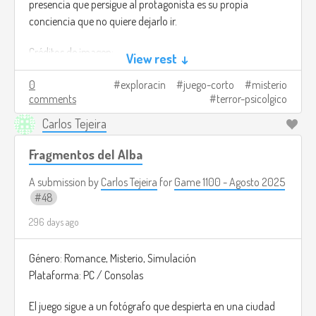
presencia que persigue al protagonista es su propia
conciencia que no quiere dejarlo ir.
Créditos de imagen:
View rest ↓
https://store.steampowered.com/app/3247990/From_The_Other
0
exploracin
juego-corto
misterio
comments
terror-psicolgico
Carlos Tejeira
Fragmentos del Alba
A submission by
Carlos Tejeira
for
Game 1100 - Agosto 2025
48
296 days ago
Género: Romance, Misterio, Simulación
Plataforma: PC / Consolas
El juego sigue a un fotógrafo que despierta en una ciudad