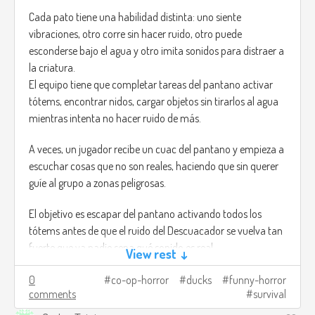
Cada pato tiene una habilidad distinta: uno siente
vibraciones, otro corre sin hacer ruido, otro puede
esconderse bajo el agua y otro imita sonidos para distraer a
la criatura.
El equipo tiene que completar tareas del pantano activar
tótems, encontrar nidos, cargar objetos sin tirarlos al agua
mientras intenta no hacer ruido de más.
A veces, un jugador recibe un cuac del pantano y empieza a
escuchar cosas que no son reales, haciendo que sin querer
guíe al grupo a zonas peligrosas.
El objetivo es escapar del pantano activando todos los
tótems antes de que el ruido del Descuacador se vuelva tan
fuerte que ya nadie sepa qué sonido es real.
View rest ↓
Créditos de imagen:
0
co-op-horror
ducks
funny-horror
comments
survival
https://trebz.artstation.com/projects/AdKgW