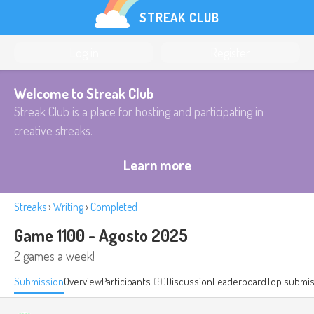
STREAK CLUB
Log in
Register
Welcome to Streak Club
Streak Club is a place for hosting and participating in
creative streaks.
Learn more
Streaks
›
Writing
›
Completed
Game 1100 - Agosto 2025
2 games a week!
Submission
Overview
Participants
(9)
Discussion
Leaderboard
Top submis