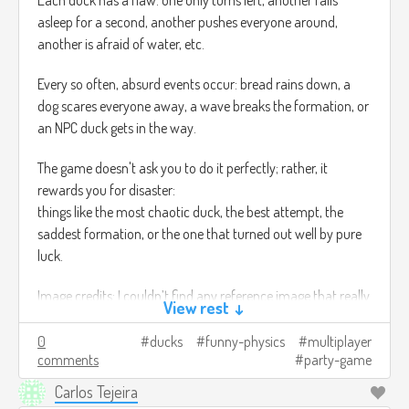
Each duck has a flaw: one only turns left, another falls
asleep for a second, another pushes everyone around,
another is afraid of water, etc.
Every so often, absurd events occur: bread rains down, a
dog scares everyone away, a wave breaks the formation, or
an NPC duck gets in the way.
The game doesn't ask you to do it perfectly; rather, it
rewards you for disaster:
things like the most chaotic duck, the best attempt, the
saddest formation, or the one that turned out well by pure
luck.
Image credits: I couldn’t find any reference image that really
View rest ↓
matched what I was trying to show T_T
0
ducks
funny-physics
multiplayer
comments
party-game
Carlos Tejeira