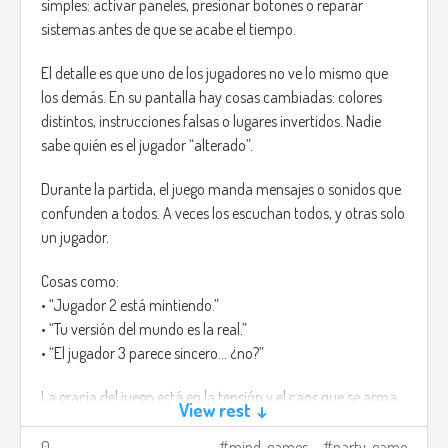
simples: activar paneles, presionar botones o reparar
sistemas antes de que se acabe el tiempo.
El detalle es que uno de los jugadores no ve lo mismo que
los demás. En su pantalla hay cosas cambiadas: colores
distintos, instrucciones falsas o lugares invertidos. Nadie
sabe quién es el jugador “alterado”.
Durante la partida, el juego manda mensajes o sonidos que
confunden a todos. A veces los escuchan todos, y otras solo
un jugador.
Cosas como:
• “Jugador 2 está mintiendo.”
• “Tu versión del mundo es la real.”
• “El jugador 3 parece sincero... ¿no?”
La gracia del juego está en la tensión y el caos que se arma.
View rest ↓
Cada error hace que todos empiecen a mirarse, y aunque
alguien diga la verdad, igual puede sonar sospechoso.
0
mind-games
party-game