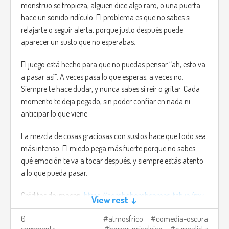
monstruo se tropieza, alguien dice algo raro, o una puerta
hace un sonido ridículo. El problema es que no sabes si
relajarte o seguir alerta, porque justo después puede
aparecer un susto que no esperabas.
El juego está hecho para que no puedas pensar “ah, esto va
a pasar así”. A veces pasa lo que esperas, a veces no.
Siempre te hace dudar, y nunca sabes si reír o gritar. Cada
momento te deja pegado, sin poder confiar en nada ni
anticipar lo que viene.
La mezcla de cosas graciosas con sustos hace que todo sea
más intenso. El miedo pega más fuerte porque no sabes
qué emoción te va a tocar después, y siempre estás atento
a lo que pueda pasar.
Créditos de imagen:
https://combobombgames.itch.io/my-
View rest ↓
buddy
0
atmosfrico
comedia-oscura