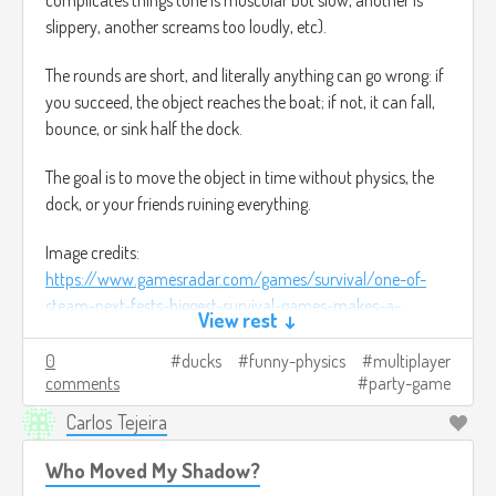
slippery, another screams too loudly, etc).
The rounds are short, and literally anything can go wrong: if
you succeed, the object reaches the boat; if not, it can fall,
bounce, or sink half the dock.
The goal is to move the object in time without physics, the
dock, or your friends ruining everything.
Image credits:
https://www.gamesradar.com/games/survival/one-of-
steam-next-fests-biggest-survival-games-makes-a-
View rest ↓
compelling-promise-imagine-dayz-or-rust-but-youre-a-
duck/
(It was the closest thing I found to use as a
0
ducks
funny-physics
multiplayer
comments
party-game
reference).
Carlos Tejeira
Who Moved My Shadow?