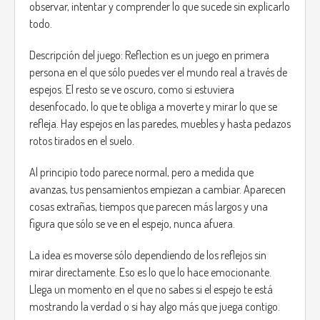
observar, intentar y comprender lo que sucede sin explicarlo
Main mechanics:
todo.
Active observation: the projections have visual or
audio clues that indicate whether it is safe to
Descripción del juego: Reflection es un juego en primera
approach or not.
persona en el que sólo puedes ver el mundo real a través de
Living shadows: when a shadow fades, the figure
espejos. El resto se ve oscuro, como si estuviera
becomes completely dark and hostile.
desenfocado, lo que te obliga a moverte y mirar lo que se
Risk and reward: if you help the right shadow, they
refleja. Hay espejos en las paredes, muebles y hasta pedazos
can provide you with useful information, resources,
or even help you discover hidden areas.
rotos tirados en el suelo.
Constant tension: the game alternates between
moments of calm and moments of tension, but you
Al principio todo parece normal, pero a medida que
never know when it will change.
avanzas, tus pensamientos empiezan a cambiar. Aparecen
cosas extrañas, tiempos que parecen más largos y una
Objective and endings:
figura que sólo se ve en el espejo, nunca afuera.
The main objective of the game is to survive the night and
discover the cause of the blackout and the origin of the
La idea es moverse sólo dependiendo de los reflejos sin
strange pumpkins. The decisions the player makes during
mirar directamente. Eso es lo que lo hace emocionante.
the course of the game will influence their final fate:
Llega un momento en el que no sabes si el espejo te está
mostrando la verdad o si hay algo más que juega contigo.
Good ending: if you take a risk to resolve the