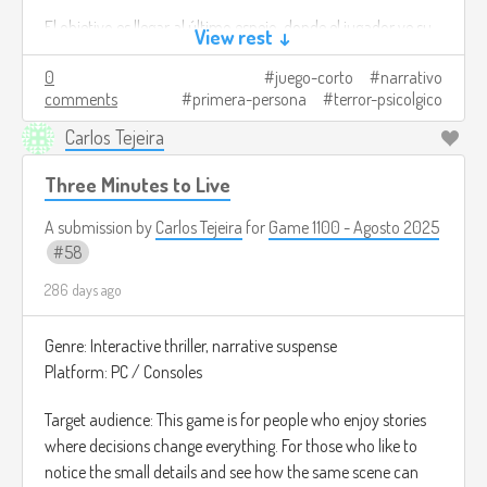
situation, you will discover the truth about the
El objetivo es llegar al último espejo, donde el jugador ve su
pumpkins and stop them.
View rest ↓
Bad ending: if you only seek to escape, the
rostro claramente por primera vez y descubre que no es
neighborhood will be left to its fate and the shadows
0
juego-corto
narrativo
realmente él.
will consume everything.
comments
primera-persona
terror-psicolgico
Créditos de imagen:
Carlos Tejeira
This game is not only about learning to differentiate
https://www.newscientist.com/article/dn24466-the-
between truth and falsehood, but also about showing what
halloween-trick-that-conjures-ghosts-of-the-mind/
Three Minutes to Live
kind of person you are when fear puts you to the test.
A submission by
Carlos Tejeira
for
Game 1100 - Agosto 2025
Image credits:
https://store.epicgames.com/es-
58
MX/p/halloween-world-187b24
286 days ago
Genre: Interactive thriller, narrative suspense
Platform: PC / Consoles
Target audience: This game is for people who enjoy stories
where decisions change everything. For those who like to
notice the small details and see how the same scene can