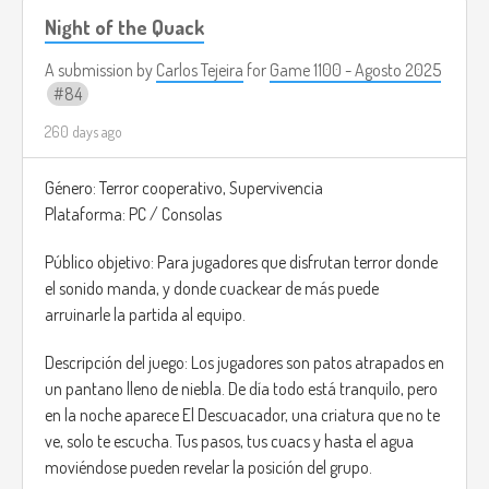
Night of the Quack
A submission by
Carlos Tejeira
for
Game 1100 - Agosto 2025
84
260 days ago
Género: Terror cooperativo, Supervivencia
Plataforma: PC / Consolas
Público objetivo: Para jugadores que disfrutan terror donde
el sonido manda, y donde cuackear de más puede
arruinarle la partida al equipo.
Descripción del juego: Los jugadores son patos atrapados en
un pantano lleno de niebla. De día todo está tranquilo, pero
en la noche aparece El Descuacador, una criatura que no te
ve, solo te escucha. Tus pasos, tus cuacs y hasta el agua
moviéndose pueden revelar la posición del grupo.