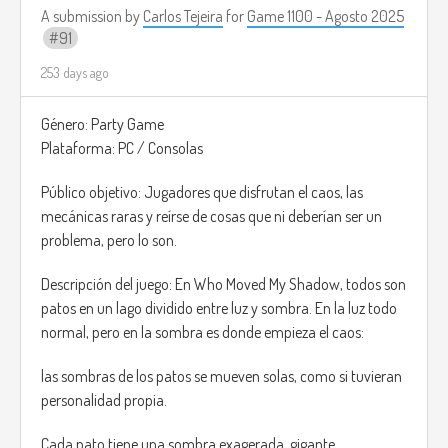
A submission by
Carlos Tejeira
for
Game 1100 - Agosto 2025
91
253 days ago
Género: Party Game
Plataforma: PC / Consolas
Público objetivo: Jugadores que disfrutan el caos, las
mecánicas raras y reírse de cosas que ni deberían ser un
problema, pero lo son.
Descripción del juego: En Who Moved My Shadow, todos son
patos en un lago dividido entre luz y sombra. En la luz todo
normal, pero en la sombra es donde empieza el caos:
las sombras de los patos se mueven solas, como si tuvieran
personalidad propia.
Cada pato tiene una sombra exagerada, gigante,