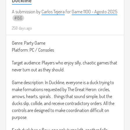
Duckline
nada más para usar como referencia).
A submission by
Carlos Tejeira
for
Game 1100 - Agosto 2025
86
258 days ago
Genre: Party Game
Platform: PC / Consoles
Target audience: Players who enjoy silly, chaotic games that
never turn out as they should.
Game description: In Duckline, everyone is a duck trying to
make formations requested by The Great Heron: circles,
arrows, hearts, spirals... things that sound simple, but the
ducks slip, collide, and receive contradictory orders. All the
controls are designed to make coordination difficult on
purpose.