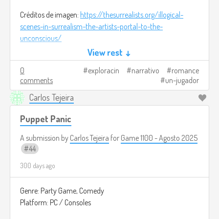
Créditos de imagen:
https://thesurrealists.org/illogical-
scenes-in-surrealism-the-artists-portal-to-the-
unconscious/
View rest ↓
0
exploracin
narrativo
romance
comments
un-jugador
Carlos Tejeira
Puppet Panic
A submission by
Carlos Tejeira
for
Game 1100 - Agosto 2025
44
300 days ago
Genre: Party Game, Comedy
Platform: PC / Consoles