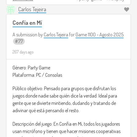
chaos is part of the charm.
Carlos Tejeira
Image credits:
https://dailyorange.com/2025/05/duck-
cole-ross/
(I couldn't find an image that served as a
Confía en Mí
reference, but this is how I imagine people playing this game
A submission by
Carlos Tejeira
for
Game 1100 - Agosto 2025
xD).
77
267 days ago
Género: Party Game
Plataforma: PC / Consolas
Público objetivo: Pensado para grupos que disfrutan los
juegos donde nadie sabe quién dice la verdad. Ideal para
gente que se divierte mintiendo, dudando y tratando de
adivinar qué está pensando el resto.
Descripción del juego: En Confía en Mí, todos los jugadores
usan micrófono y tienen que hacer misiones cooperativas