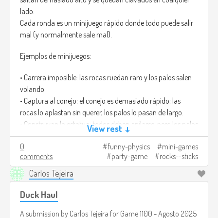
lado.
Cada ronda es un minijuego rápido donde todo puede salir
mal (y normalmente sale mal).
Ejemplos de minijuegos:
• Carrera imposible: las rocas ruedan raro y los palos salen
volando.
• Captura al conejo: el conejo es demasiado rápido; las
rocas lo aplastan sin querer, los palos lo pasan de largo.
• Construyan la estatua: todos deben apilarse, pero los palos
View rest ↓
tiemblan y las rocas pesan demasiado.
0
funny-physics
mini-games
Ganar casi siempre es accidental, y por eso da risa.
comments
party-game
rocks--sticks
Créditos de imagen:
https://www.freepik.com/premium-ai-
Carlos Tejeira
image/mosscovered-rocks-wooden-stick-lush-green-
forest_181724932.htm
Duck Haul
A submission by
Carlos Tejeira
for
Game 1100 - Agosto 2025