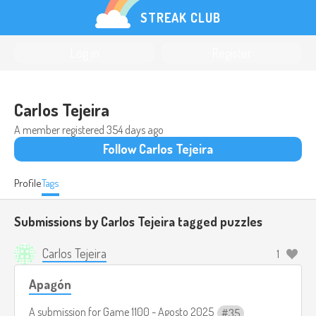
STREAK CLUB
Log in
Register
Carlos Tejeira
A member registered
354 days ago
Follow Carlos Tejeira
Profile
Tags
Submissions by Carlos Tejeira tagged
puzzles
Carlos Tejeira
1
Apagón
A submission for
Game 1100 - Agosto 2025
35