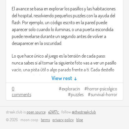
El avance se basa en explorar los pasillos y las habitaciones
del hospital, resolviendo pequeños puzzles con la ayuda del
flash. Por ejemplo, un código escrito en la pared puede
aparecer solo cuando lo iluminas, o una puerta escondida
puede revelarse durante un segundo antes de volver a
desaparecer en la oscuridad.
Lo que hace único al juego es la tensión de cada paso:
nunca sabes si al tomar la siguiente foto vas a ver un pasillo
vacío, una pista útil o algo parado frente a ti. Cada destello
es una mezcla de ayuda y peligro, porque aunque la
View rest ↓
cámara te guía, también abre la posibilidad de mostrarte
0
exploracin
horror-psicolgico
algo que quizás preferirías no haber visto.
comments
puzzles
survival-horror
Créditos de imagen:
https://www.deviantart.com/blastndamnation/art/Haunted-
streak.club is
open source
·
e24f17c
· follow
@thestreakclub
Hospital-Hallway-207790151
(No encontré ninguno con las
© 2026 · moon coop ·
terms
·
privacy policy
·
blog
luces apagadas).