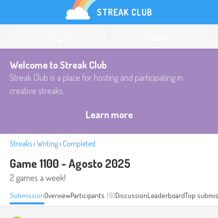
STREAK CLUB
Log in
Register
Welcome to Streak Club
Streak Club is a place for hosting and participating in
creative streaks.
Learn more
Streaks
›
Writing
›
Completed
Game 1100 - Agosto 2025
2 games a week!
Submission
Overview
Participants
(9)
Discussion
Leaderboard
Top submis