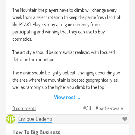
The Mountain the players have to climb will change every
week from a select rotation to keep the game fresh (sort of
like PEAK). Players may also gain currency from
participating and winning that they can use to buy
cosmetics.
The art style should be somewhat realistic, with focused
detail on the mountains.
The music should be lightly upbeat, changing depending on
the area where the mountain is located geographically as
well as ramping up the higher you climb to the top.
View rest ↓
Example image taken from: Peaks of Yore (2023, Anders
Grube Jensen)
0 comments
3d
battle-royale
Enrique Cedeno
How To Big Business