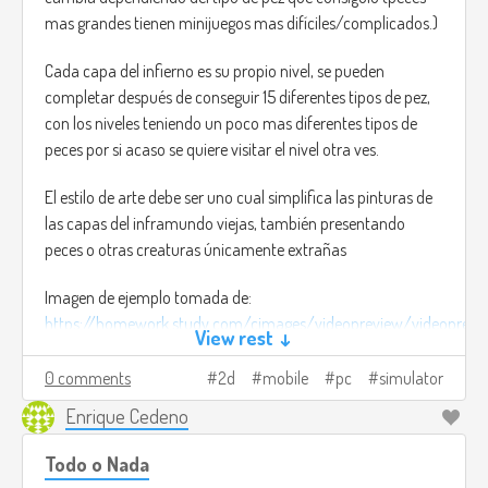
mas grandes tienen minijuegos mas difíciles/complicados.)
Cada capa del infierno es su propio nivel, se pueden
completar después de conseguir 15 diferentes tipos de pez,
con los niveles teniendo un poco mas diferentes tipos de
peces por si acaso se quiere visitar el nivel otra ves.
El estilo de arte debe ser uno cual simplifica las pinturas de
las capas del inframundo viejas, también presentando
peces o otras creaturas únicamente extrañas
Imagen de ejemplo tomada de:
https://homework.study.com/cimages/videopreview/videoprevi
View rest ↓
full/49ilmsx10u.jpg
0 comments
2d
mobile
pc
simulator
Enrique Cedeno
Todo o Nada