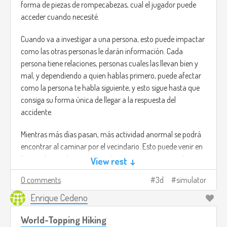
forma de piezas de rompecabezas, cual el jugador puede
acceder cuando necesité.
Cuando va a investigar a una persona, esto puede impactar
como las otras personas le darán información. Cada
persona tiene relaciones, personas cuales las llevan bien y
mal, y dependiendo a quien hablas primero, puede afectar
como la persona te habla siguiente, y esto sigue hasta que
consiga su forma única de llegar a la respuesta del
accidente.
Mientras más días pasan, más actividad anormal se podrá
encontrar al caminar por el vecindario. Esto puede venir en
forma de sonidos extraños, algunos vecinos actuando
View rest ↓
extraños, y hasta escenarios extravagantes que no tienen
0 comments
3d
simulator
explicación fácil.
Enrique Cedeno
World-Topping Hiking