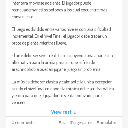
intentara moverse adelante. El jugador puede
reencuadernar estos botones a los cual encuentre mas
conveniente.
El juego es dividido entre varios niveles con una dificultad
incremental. En el Nivel Final, el jugador debe trepar un
brote de planta mientras llueve.
El arte debe ser semi-realístico, incluyendo una apariencia
alternativa para la araña para los que sufren de
arachnophobia puedan jugar el juego sin problema.
La música debe ser clásica y calmante, la unica excepción
siendo el nivel final en donde la música debe ser dramática
y épica para que el jugador se sienta motivado para
vencerlo.
View rest ↓
Imagen de ejemplo tomada de shutterstock
0 comments
pc
rage-game
simulator