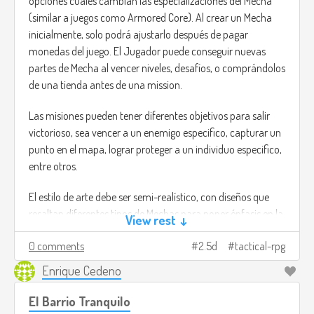
opciones cuales cambian las especializaciones del Mecha
(similar a juegos como Armored Core). Al crear un Mecha
inicialmente, solo podrá ajustarlo después de pagar
monedas del juego. El Jugador puede conseguir nuevas
partes de Mecha al vencer niveles, desafíos, o comprándolos
de una tienda antes de una mission.
Las misiones pueden tener diferentes objetivos para salir
victorioso, sea vencer a un enemigo especifico, capturar un
punto en el mapa, lograr proteger a un individuo especifico,
entre otros.
El estilo de arte debe ser semi-realístico, con diseños que
resaltan diferentes tipos de Mechas para poner énfasis en la
View rest ↓
customización.
0 comments
2.5d
tactical-rpg
La música debe ser tecno-jungle, un mix que pueda ser al
Enrique Cedeno
mismo tiempo tenso y que salte al haber acción.
El Barrio Tranquilo
Imagen de ejemplo tomada de: Armored Core: (4) For