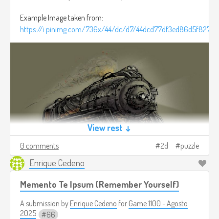
Example Image taken from:
https://i.pinimg.com/736x/44/dc/d7/44dcd77df3ed86d5f827c1
View rest ↓
0 comments
2d
puzzle
Enrique Cedeno
Memento Te Ipsum (Remember Yourself)
A submission by
Enrique Cedeno
for
Game 1100 - Agosto
2025
66