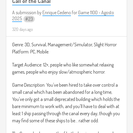
Call of the Canal
otros géneros como rock oh jazz, preferiblemente musica
A submission by
Enrique Cedeno
for
Game 1100 - Agosto
de alta emoción para complementar las velocidades altas
2025
23
en las que va el jugador.
320 days ago
Imagen de ejemplo tomada de: Mirror's Edge 2 (DICE, 2016)
Genre: 3D, Survival, Management/Simulator, Slight Horror
Platform: PC, Mobile.
Target Audience: 12+, people who like somewhat relaxing
games, people who enjoy slow/atmospheric horror.
Game Description: You've been hired to take over control a
small canal which has been abandoned for a long time,
You've only got a small deprecated building which holds the
bare minimum to work with, and you'll have to deal with at
least 1 ship passing through the canal every day, though you
may find some of these ships to be... rather odd.