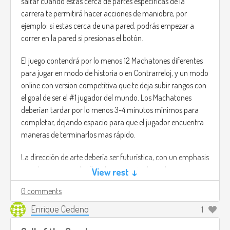
saltar cuando estas cerca de partes especificas de la
carrera te permitirá hacer acciones de maniobre, por
ejemplo: si estas cerca de una pared, podrás empezar a
correr en la pared si presionas el botón.
El juego contendrá por lo menos 12 Machatones diferentes
para jugar en modo de historia o en Contrarreloj, y un modo
online con version competitiva que te deja subir rangos con
el goal de ser el #1 jugador del mundo. Los Machatones
deberían tardar por lo menos 3-4 minutos mínimos para
completar, dejando espacio para que el jugador encuentra
maneras de terminarlos mas rápido.
La dirección de arte debería ser futurística, con un emphasis
en colores neon y diseños de personajes basados en
View rest ↓
tecnología avanzada. Los personajes deberían resaltarse en
0 comments
contraste a las escenas de Carrera para que el jugador no
pierda vista de por donde va su personaje al jugar.
Enrique Cedeno
1
La dirección de música puede ser un mix de techno con