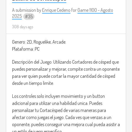
instruments usually found in average corporate ads or
music to make them fit the battle better. (Example:
A submission by
Enrique Cedeno
for
Game 1100 - Agosto
2025
35
https://youtu.be/AjAxsWgEexI
)
308 days ago
Example Image taken from: Yakuza: Like a Dragon (Ryu Ga
Gotoku Studio, 2020)
Genero: 2D, Roguelike, Arcade.
Plataforma: PC
Descripción del Juego: Utilizando Cortadores de césped que
puedes personalizar y mejorar, compite contra un oponente
para ver quien puede cortar la mayor cantidad de césped
desde un tiempo limite.
Los controles solo incluyen movimiento y un button
adicional para utilizar una habilidad unica. Puedes
personalizar tu Cortacésped de varias maneras para
afectar como juegas el juego. Cada ves que venzas a un
oponente, puedes conseguir una mejora cual pueda asistir a
un estilo de juego especifico.