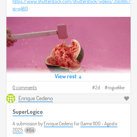
https://www.shutterstock.com/shutterstock/videos/356186728
ip=x480
View rest ↓
0 comments
2d
roguelike
Enrique Cedeno
SuperLogico
A submission by
Enrique Cedeno
for
Game 1100 - Agosto
2025
84