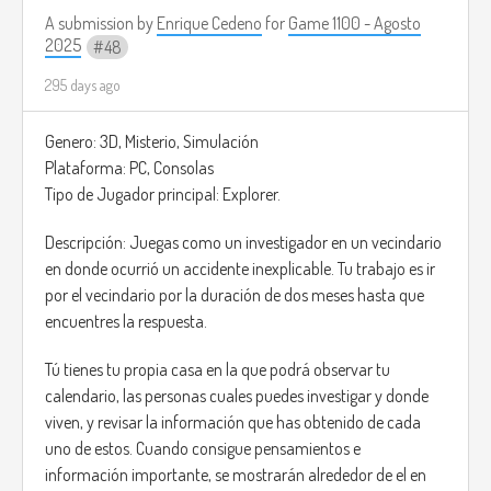
Answer
A submission by
Enrique Cedeno
for
Game 1100 - Agosto
2025
48
295 days ago
Genero: 3D, Misterio, Simulación
Plataforma: PC, Consolas
Tipo de Jugador principal: Explorer.
Descripción: Juegas como un investigador en un vecindario
en donde ocurrió un accidente inexplicable. Tu trabajo es ir
por el vecindario por la duración de dos meses hasta que
encuentres la respuesta.
Tú tienes tu propia casa en la que podrá observar tu
calendario, las personas cuales puedes investigar y donde
viven, y revisar la información que has obtenido de cada
uno de estos. Cuando consigue pensamientos e
información importante, se mostrarán alrededor de el en