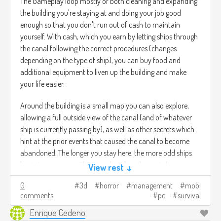
The Gameplay loop mostly of both cleaning and expanding
the building you're staying at and doing your job good
enough so that you don't run out of cash to maintain
yourself. With cash, which you earn by letting ships through
the canal following the correct procedures (changes
depending on the type of ship), you can buy food and
additional equipment to liven up the building and make
your life easier.
Around the building is a small map you can also explore,
allowing a full outside view of the canal (and of whatever
ship is currently passing by), as well as other secrets which
hint at the prior events that caused the canal to become
abandoned. The longer you stay here, the more odd ships
begin to appears, with more abandoned or weird
View rest ↓
appearances, and even some causing events to happen
0
3d
horror
management
mobi
near the building you may have to deal with.
comments
pc
survival
The Art direction would be low-poly, similar to a ps1-2
Enrique Cedeno