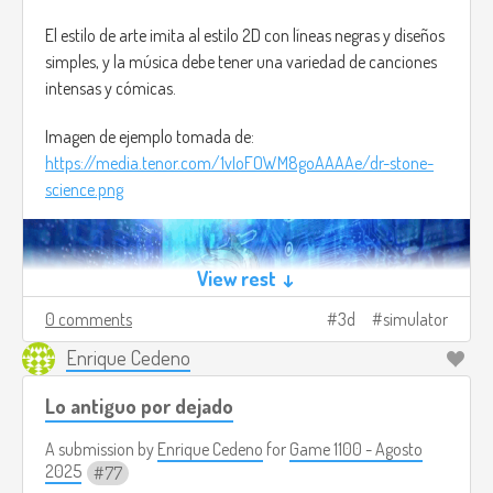
El estilo de arte imita al estilo 2D con líneas negras y diseños
simples, y la música debe tener una variedad de canciones
intensas y cómicas.
Imagen de ejemplo tomada de:
https://media.tenor.com/1vIoFOWM8goAAAAe/dr-stone-
science.png
View rest ↓
0 comments
3d
simulator
Enrique Cedeno
Lo antiguo por dejado
A submission by
Enrique Cedeno
for
Game 1100 - Agosto
2025
77