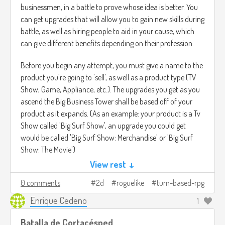
businessmen, in a battle to prove whose idea is better. You
can get upgrades that will allow you to gain new skills during
battle, as well as hiring people to aid in your cause, which
can give different benefits depending on their profession.
Before you begin any attempt, you must give a name to the
product you're going to 'sell', as well as a product type (TV
Show, Game, Appliance, etc.). The upgrades you get as you
ascend the Big Business Tower shall be based off of your
product as it expands. (As an example: your product is a Tv
Show called 'Big Surf Show', an upgrade you could get
would be called 'Big Surf Show: Merchandise' or 'Big Surf
Show: The Movie')
View rest ↓
The Art style should be comical, with many characters with
0 comments
2d
roguelike
turn-based-rpg
wacky proportions, and with increasingly bizarre
environments as you ascend the Big Business Tower.
Enrique Cedeno
1
The music should be high energy, utilizing sounds and
Batalla de Cortacésped