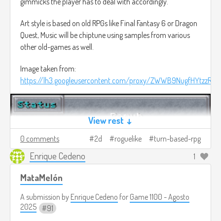
gimmicks the player has to deal with accordingly.
Art style is based on old RPGs like Final Fantasy 6 or Dragon
Quest, Music will be chiptune using samples from various
other old-games as well.
Image taken from:
https://lh3.googleusercontent.com/proxy/ZWWB9NugfHY
View rest ↓
0 comments
2d
roguelike
turn-based-rpg
Enrique Cedeno
1
MataMelón
A submission by
Enrique Cedeno
for
Game 1100 - Agosto
2025
91