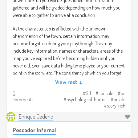
down. Later on you will be questioned on information
gathered and will be graded depending on how much you
were able to gather to arrive at a conclusion.
As the character too is afflicted with the unknown
phenomenon of the town, certain information may
become forgotten during your playthrough. This may
include key information, names of characters, areas of the
map you've explored before becoming hidden as if you
never did, Even save data hiding time played or your current
point in the story, etc. The consistency of which you forget
things slowly increases as you progress the game.
View rest ↓
0
3d
console
pc
The game also runs on a soft time limit. Counting the days
comments
psychological-horror
puzzle
gone by since you started the investigation (example:
story-rich
Persona 5's calendar system), each day that passes by you
become more afflicted by memory loss, so you're
Enrique Cedeno
challenged to beat the game before you become fully
Pescador Infernal
consumed by the phenomenon of the city.