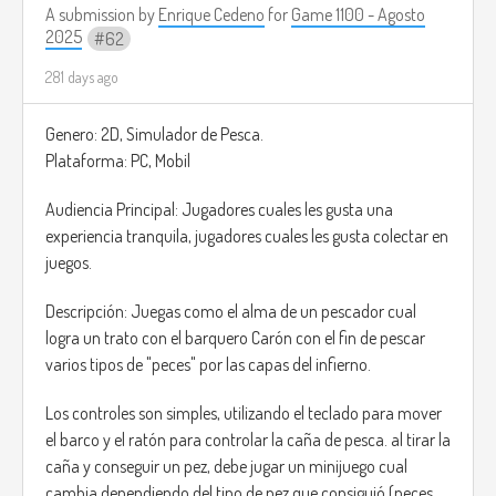
A submission by
Enrique Cedeno
for
Game 1100 - Agosto
Art direction should use watercolor, including the use of
2025
62
shaders to give the characters such a style. Also mostly dark
colors, as if the city is always at night.
281 days ago
Music should be calm and melancholic, utilizing instruments
Genero: 2D, Simulador de Pesca.
like violin and piano often, and playing with leitmotifs by
Plataforma: PC, Mobil
having them slowly become off-tune or keep looping oddly
as the main characters lose their memory.
Audiencia Principal: Jugadores cuales les gusta una
experiencia tranquila, jugadores cuales les gusta colectar en
Example image taken from: Bloodborne (FromSoftware,
juegos.
2015)
Descripción: Juegas como el alma de un pescador cual
logra un trato con el barquero Carón con el fin de pescar
varios tipos de "peces" por las capas del infierno.
Los controles son simples, utilizando el teclado para mover
el barco y el ratón para controlar la caña de pesca. al tirar la
caña y conseguir un pez, debe jugar un minijuego cual
cambia dependiendo del tipo de pez que consiguió (peces