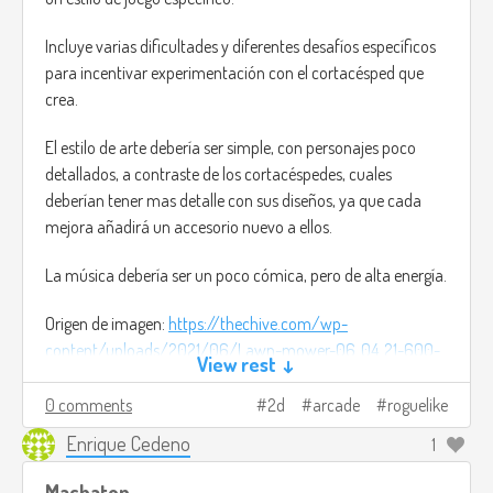
Incluye varias dificultades y diferentes desafíos específicos
para incentivar experimentación con el cortacésped que
crea.
El estilo de arte debería ser simple, con personajes poco
detallados, a contraste de los cortacéspedes, cuales
deberían tener mas detalle con sus diseños, ya que cada
mejora añadirá un accesorio nuevo a ellos.
La música debería ser un poco cómica, pero de alta energía.
Origen de imagen:
https://thechive.com/wp-
content/uploads/2021/06/Lawn-mower-06_04_21-600-
View rest ↓
0.jpg?
attachment_cache_bust=3693811&quality=85&strip=info&w=400
0 comments
2d
arcade
roguelike
Enrique Cedeno
1
Machaton