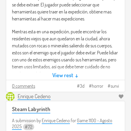
se debe extraer. El jugador puede seleccionar que
herramientas quiere traer en la expedición, obtiene mas
herramientas al hacer mas expediciones.
Mientras esta en una expedición, puede encontrar los
residentes viejos que aun quedaron en la ciudad, ahora
mutados con rocas o minerales saliendo de sus cuerpos,
estos son el enemigo que el jugador debe evitar. Puede lidiar
con uno de estos enemigos usando sus herramientas, pero
tienen usos limitados, así que debe tener cuidado de no
usarlos mas de lo necesario.
View rest ↓
0 comments
3d
horror
survi
El estilo de arte debe ser realista y grafica, con un enfoque
en las mutaciones de los residentes de la ciudad vieja. La
Enrique Cedeno
música debe ser ambiental y tensa, con algunas ocasiones
en donde música que viene desde la nueva ciudad se
Steam Labyrinth
escucha de lejos.
A submission by
Enrique Cedeno
for
Game 1100 - Agosto
2025
72
Imagen de ejemplo tomada de: