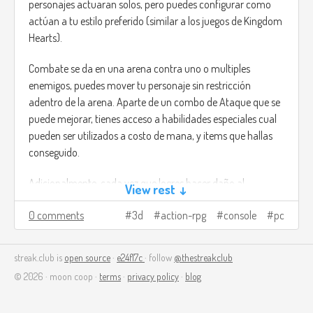
personajes actuaran solos, pero puedes configurar como
actúan a tu estilo preferido (similar a los juegos de Kingdom
Hearts).
Combate se da en una arena contra uno o multiples
enemigos, puedes mover tu personaje sin restricción
adentro de la arena. Aparte de un combo de Ataque que se
puede mejorar, tienes acceso a habilidades especiales cual
pueden ser utilizados a costo de mana, y items que hallas
conseguido.
Adicionalmente, cada vez que logres hacer daño al
View rest ↓
enemigo, aumentaras una barra especial, cual al llenar
0 comments
3d
action-rpg
console
pc
podrás activar un "Modo de Coordinación" en donde
seleccionas a uno de tus otros 3 compañeros para atacar al
enemigo al mismo tiempo por una duración, esto te da un
streak.club is
open source
·
e24f17c
· follow
@thestreakclub
bonus especifico dependiendo del personaje seleccionado.
© 2026 · moon coop ·
terms
·
privacy policy
·
blog
El estilo de arte utilizara Shaders y modelos medio