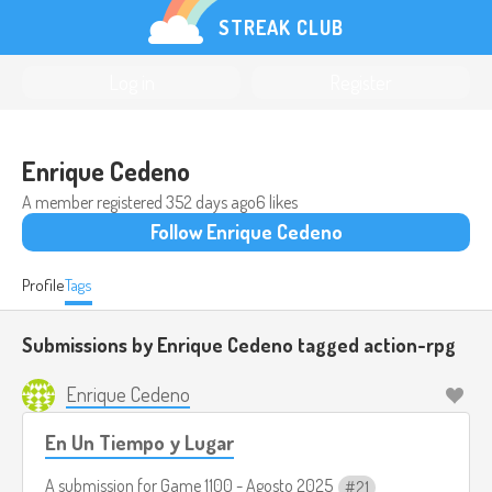
STREAK CLUB
Log in
Register
Enrique Cedeno
A member registered
352 days ago
6 likes
Follow Enrique Cedeno
Profile
Tags
Submissions by Enrique Cedeno tagged
action-rpg
Enrique Cedeno
En Un Tiempo y Lugar
A submission for
Game 1100 - Agosto 2025
21