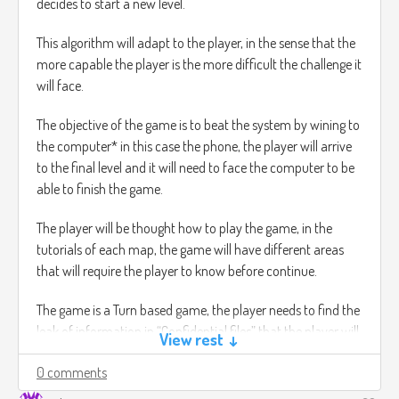
decides to start a new level.
This algorithm will adapt to the player, in the sense that the
more capable the player is the more difficult the challenge it
will face.
The objective of the game is to beat the system by wining to
the computer* in this case the phone, the player will arrive
to the final level and it will need to face the computer to be
able to finish the game.
The player will be thought how to play the game, in the
tutorials of each map, the game will have different areas
that will require the player to know before continue.
The game is a Turn based game, the player needs to find the
leak of information in “Confidential files” that the player will
View rest ↓
need to read and figure out where is the leak of information,
0 comments
which is going to ge in code, for instance in the paper there
might be a word down wards that says “C H I C K E N ” and