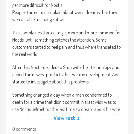
get more difficult for Noctis.
People started to complain about weird dreams that they
weren't able to change at will.
This complaines started to get more and more common for
Noctis, until something catches the attention. Some
customers started to feel pain and thus where translated to
the real world.
After this, Noctis decided to Stop with their technology and
cancel the newest products that were in development. And
started to investigate about this problems.
Something changed a day when a man condemned to
death for a crime that didn't commit, his last wish was to
use Noctis helmet for the last time, to dream about his wife
and children right before the tragedy happened, the car lost
View rest ↓
control due to the speed.
0 comments
In this man's dream the dream was about how he was able