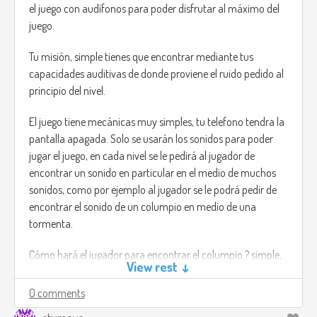
monsters that have gotten inside the house.
el juego con audífonos para poder disfrutar al máximo del
juego.
Carl, for some reason he knows how to kill this creature,
Wood, a special wood that has been treated with a specific
Tu misión, simple tienes que encontrar mediante tus
ritual, Carl brought some of this wood stick over the house,
capacidades auditivas de donde proviene el ruido pedido al
this doesn't mean the weapons like guns won't work but
principio del nivel.
this monsters can regenerate at an incredible speed.
El juego tiene mecánicas muy simples, tu telefono tendra la
The monsters only move at night, due to the UV rays from
pantalla apagada. Solo se usarán los sonidos para poder
the sun. The monsters are also weak to this lights.
jugar el juego, en cada nivel se le pedirá al jugador de
You will survive the night and save your son from one of this
encontrar un sonido en particular en el medio de muchos
monsters that somehow managed to get inside the house.
sonidos, como por ejemplo al jugador se le podrá pedir de
encontrar el sonido de un columpio en medio de una
third person based game, No time in the game, is an open
tormenta.
world like game, you have the option to collect weapons or
just use the stick.
Cómo hará el jugador para encontrar el columpio ? simple,
View rest ↓
con el sonido el objetivo del juego es hacer más sensible el
Music in the game is simple and realistic, no background
oído del jugador mediante ejercicios que se harán más
0 comments
music. only wind and the conversations that you will have
difíciles cada vez que el jugador pase al siguiente nivel.
thru the game.