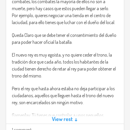
combates, los combates la mayoría de ellos no son a
take your life, and for this you will have to act like one of
muerte, pero hay casos que estos pueden llegar a serlo.
them, smile and be silent, walk like they would.
Por ejemplo, quieres negociar una tienda en el centro de
As well you will need to hide as soon as the night hits, or you
laciudad, para ello tienes que luchar con el dueño del local.
will have the option to fight this creatures with science,
create bombs and weapons from scratch by collecting
Queda Claro que se debe tener el consentimiento del dueño
ingredients all over the map.
para poder hacer oficial la batalla.
Electromagnetic Pulse; An electromagnetic pulse (EMP),
El nuevo rey es muy egoísta, y no quiere ceder el trono, la
also sometimes called a transient electromagnetic
tradición dice que cada año, todos los habitantes de la
disturbance, is a short burst of electromagnetic energy.
ciudad tienen derecho de retar al rey para poder obtener el
trono del mismo.
Pero el rey que hasta ahora estaba no deja participar a los
ciudadanos, aquellos que lleguen hasta el trono del nuevo
rey, son encarcelados sin ningún motivo.
Gameplay: Tú tienes que controlar a unos pequeños
View rest ↓
luchadores, cada uno de ellos es especial y puedes subir de
nivel para desbloquear nuevos ataques y trajes de luchador.
1 comment