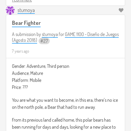
stumoya
Tu objetivo será el de derrotar al rey Luchador para que
dejen libres a los presos del reino.
Bear Fighter
Tú tendrás que abrirte paso por todo el castillo para poder
A submission by
stumoya
for
GAME 1100 - Diseño de Juegos
liberar a tu hermano.
(Agosto 2018)
27
7 years ago
El cual nunca cometio ningun tipo de acto criminal.
Para poder liberar a la ciudad de este malvado rey.
Gender: Adventure, Third person
Audience; Mature
El juego está en tercera persona y el UI tiene estilo de un
Platform: Mobile
juego de cartas, tienes la opción de atacar o defender por
Price: ???
turnos mientras que el oponente hace lo mismo.
You are what you want to become, in this era, there's no ice
Tienes una barra de vida arriba de la pantalla acompañado
on the north pole, a Bear that had to run away.
del nivel en el que te encuentras.
From its previous land called home, this polar bears has
been running for days and days, looking for a new place to