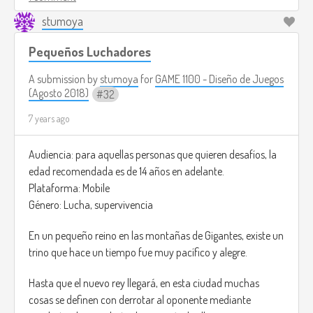
Franklin was assigned a mission by the government of the
stumoya
USA to investigate what has happened to this city,
Pequeños Luchadores
“Is the year 2084, Dr.Franklin made it to the forgotten city,
as soon as he reaches the city all electronics stopped
A submission by
stumoya
for
GAME 1100 - Diseño de Juegos
working, looks like a working EMP1 was in the city.
(Agosto 2018)
32
Everything uses oil to work, lamps, even horses are used as a
7 years ago
vay of transport.
People in the city are quiet, they dont look human at all.
As soon as the night hits, everything changes, They become
Audiencia: para aquellas personas que quieren desafíos, la
aggressive, and start to kill each other. they even eat each
edad recomendada es de 14 años en adelante.
other.”
Plataforma: Mobile
Género: Lucha, supervivencia
You as Dr,Franklin you have to discover what's going on with
this people and where this pill comes from.
En un pequeño reino en las montañas de Gigantes, existe un
Your ultimate goal is to get the formula to the USA. but to
trino que hace un tiempo fue muy pacífico y alegre.
get the formula you will have to find ways in the research
Hasta que el nuevo rey llegará, en esta ciudad muchas
labs in the city that are all surrounded with this creatures
cosas se definen con derrotar al oponente mediante
that if they notice that you are not one of them they will