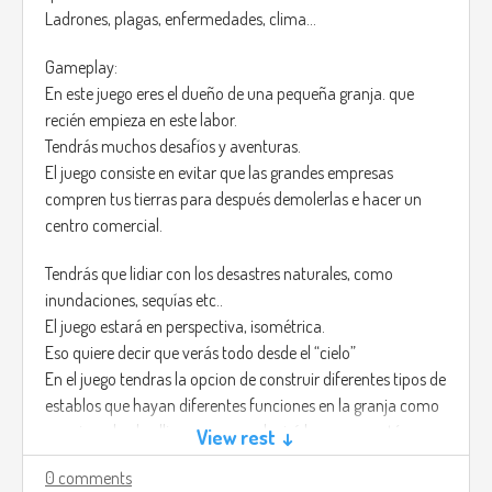
current weapon known that can defeat this monsters.
Ladrones, plagas, enfermedades, clima…
On the government record it says that for every person that
changed their future 2 of this “Monsters” are created, the
Gameplay:
reason of this is yet unknown, but youre mission is clear, Kill
En este juego eres el dueño de una pequeña granja. que
them, no matter what it takes.
recién empieza en este labor.
Tendrás muchos desafíos y aventuras.
The Monsters are called “Time Holders” the have a dark
El juego consiste en evitar que las grandes empresas
aura, fearless, they don't have emotions, and have only one
compren tus tierras para después demolerlas e hacer un
mission; Take back what belongs to them.
centro comercial.
You are able to enter others person's Mind and dreams,
Tendrás que lidiar con los desastres naturales, como
which means you will need to fight unimaginable monsters,
inundaciones, sequías etc..
and never explored lands.
El juego estará en perspectiva, isométrica.
Eso quiere decir que verás todo desde el “cielo”
You of course will have a team, this team will guide you thru
En el juego tendras la opcion de construir diferentes tipos de
the journey.
establos que hayan diferentes funciones en la granja como
por ejemplo el gallinero, que producirá huevos, que tú como
View rest ↓
It's written on the confidential files that there are still 13
granjero tendrás la opción de tomar esta industria como la
Time Holders to be captured.
0 comments
principal para mantener la granja en pie, o por el otro lado