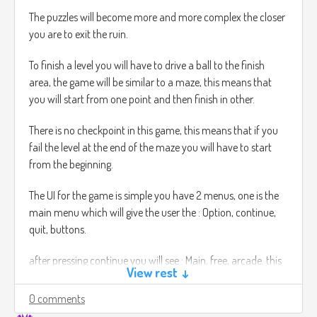
The puzzles will become more and more complex the closer
you are to exit the ruin.
To finish a level you will have to drive a ball to the finish
area, the game will be similar to a maze, this means that
you will start from one point and then finish in other.
There is no checkpoint in this game, this means that if you
fail the level at the end of the maze you will have to start
from the beginning.
The UI for the game is simple you have 2 menus, one is the
main menu which will give the user the : Option, continue,
quit, buttons.
after pressing continue you will see : Main, free, arcade. this
View rest ↓
modes have different settings, for instance the arcade
mode has the option to change colour the screen also to
0 comments
black out completely without warning.