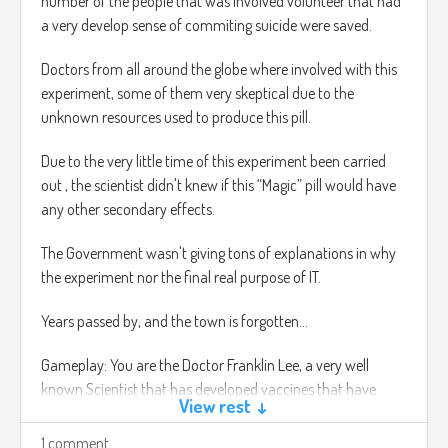
plñayer kills and passes a level the more NPC will have the
number of the people that was involved volunteer that had
next level.
a very develop sense of commiting suicide were saved.
Music will get louder the more NPC are nearby.
Doctors from all around the globe where involved with this
experiment, some of them very skeptical due to the
unknown resources used to produce this pill.
Due to the very little time of this experiment been carried
out , the scientist didn't knew if this “Magic” pill would have
any other secondary effects.
The Government wasn't giving tons of explanations in why
the experiment nor the final real purpose of IT.
Years passed by, and the town is forgotten…
Gameplay: You are the Doctor Franklin Lee, a very well
known Scientist that has developed vaccines that have
View rest ↓
changed the world forever.
1 comment