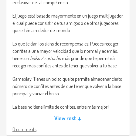
exclusivas de tal competencia.
El juego está basado mayormente en un juego multijugador,
el cual puede consistir de tus amigos o de otros jugadores
que estén alrededor del mundo.
Lo que te dan los skins de recompensa es; Puedes recoger
confites a una mayor velocidad que lo normal y además,
tienes un
bolso / cartucho
más grande que te permitirá
recoger más confites antes de tener que volver a tu base.
Gameplay: Tienes un bolso que te permite almacenar cierto
número de confites antes de que tener que volver a la base
principal y vaciar el bolso.
La base no tiene límite de confites, entre más mejor !
View rest ↓
En la pantalla del celular tienes dos opciones, buscar o
correr. puedes moverte libremente entre el barrio, puedes
0 comments
visitar las casas que quieras las veces que quieras, pero ten