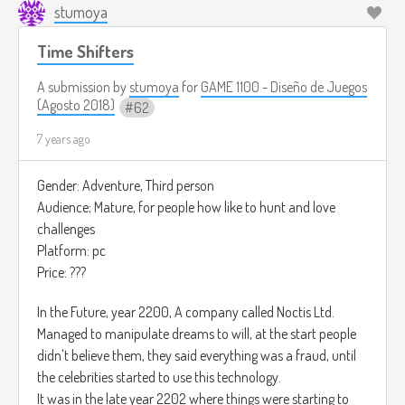
stumoya
cuidado con los mapaches !, ellos te robaran tus confites.
Time Shifters
Cada casa que tienes la opción de correr, la cual te hace
brincar aquella casa en la cual no tienes tanta confianza
A submission by
stumoya
for
GAME 1100 - Diseño de Juegos
para pedir mas confites.
(Agosto 2018)
62
7 years ago
El juego está pensado ser jugado en el celular, ya que este
juego está mayormente enfocado en “Matar el tiempo”
Gender: Adventure, Third person
El Juego es totalmente gratis.
Audience; Mature, for people how like to hunt and love
challenges
Platform: pc
Price: ???
In the Future, year 2200, A company called Noctis Ltd.
Managed to manipulate dreams to will, at the start people
didn't believe them, they said everything was a fraud, until
the celebrities started to use this technology.
It was in the late year 2202 where things were starting to