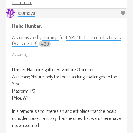
Gameplay:
1 comment
stumoya
Tu misión será derrotar al comandante de este ejército de
insectos, eres una madre muy enojada por que los insectos
Relic Hunter.
te han devorado todas tus flores.
El juego se juega en primera persona y tienes que ir
A submission by
stumoya
for
GAME 1100 - Diseño de Juegos
matando insectos para poder proseguir en la historia.
(Agosto 2018)
20
Los niveles se hacen más difíciles conforme avanzas, por
7 years ago
ejemplo en el nivel 22, habran nuevos tipos de insectos, que
requieren una forma especial de ser aniquilados, tienes que
Gender: Macabre, gothic,Adventure. 3 person
dispararles en la espalda donde ellos tienen un cristal azul.,
Audience; Mature, only for those seeking challenges on the
esa es la única forma de acabar con ellas.
Sea
Platform: PC
El juego cuenta con alrededor de 60 niveles que estarán
Price: ???
divididos por zonas del mapa, El parque, tu casa, la casa del
vecino etc…
In a remote island, there's an ancient place that the locals
consider cursed, and say that the ones that went there have
El, juego tendrá una dificultad adicional cuando acabes el
never returned.
juego por primera vez, esta dificultad es extrema y si te