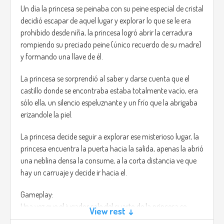
Un día la princesa se peinaba con su peine especial de cristal
decidió escapar de aquel lugar y explorar lo que se le era
prohibido desde niña, la princesa logró abrir la cerradura
rompiendo su preciado peine (único recuerdo de su madre)
y formando una llave de él.
La princesa se sorprendió al saber y darse cuenta que el
castillo donde se encontraba estaba totalmente vacío, era
sólo ella, un silencio espeluznante y un frío que la abrigaba
erizandole la piel.
La princesa decide seguir a explorar ese misterioso lugar, la
princesa encuentra la puerta hacia la salida, apenas la abrió
una neblina densa la consume, a la corta distancia ve que
hay un carruaje y decide ir hacia el.
Gameplay:
Una vez que el jugador sale del cuarto de la princesa se
View rest ↓
encuentra con varios pasadizos,