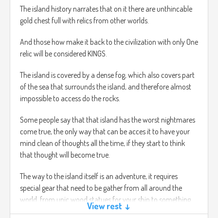
golpean una vez tendrás que repetir todo el nivel de nuevo.
The island history narrates that on it there are unthincable
gold chest full with relics from other worlds.
https://www.youtube.com/watch?v=IrIBnuCIamg
And those how make it back to the civilization with only One
relic will be considered KINGS.
The island is covered by a dense fog, which also covers part
of the sea that surrounds the island, and therefore almost
impossible to access do the rocks.
Some people say that that island has the worst nightmares
come true, the only way that can be acces it to have your
mind clean of thoughts all the time, if they start to think
that thought will become true.
The way to the island itself is an adventure, it requires
special gear that need to be gather from all around the
world, from unic wood statues for your ship to something
View rest ↓
so simple as nails for the ship.