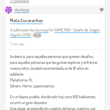
killing the humans that get in your way to the safe zone.
2 comments
stumoya
But you will also have the option to not kill any of the
humans that get in your way, if you finish the game without
Mata Cucarachas
killing you will be rewarded with an unique skiing for your
bear and a special achievement,
A submission by
stumoya
for
GAME 1100 - Diseño de Juegos
(Agosto 2018)
25
In this game there's no health bar, you will become weaker
7 years ago
eventually if you don't eat anything in a certain time.
Also if you get hit by any mob, your hair will get bloody.
Audiencia: para aquellas personas que quieren desafíos,
para aquellas personas que les gustan explorar y enfrentar
The game has differents maps, to show variety.
nuevos retos, la edad recomendada es de 18 años en
adelante.
https://www.youtube.com/watch?v=I8vaCrVIR-Q
Plataforma: Pc
Género: Horror, supervivencia
En un lejano pueblo, donde solo hay unos 100 habitantes,
ocurrió un gran desastre.
Una plaga, se extendió en cuestión de horas, insectos, por