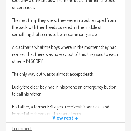
suddenly a dark shadow, from the back, a hit. left the bois
unconscious.
The next thing they knew, they were in trouble, roped from
the back with their heads covered. in the middle of
something that seems to be an summung circle.
A cult,that's what the boys where, in the moment they had
realised that there was no way out of this, they said to each
other; - IM SORRY
The only way out was to almost accept death.
Lucky the older boy had in his phone an emergency button
to call his father.
His father, a former FBI agent receives his sons call and
immediately heads out to rescue them.
View rest ↓
Game play: You are the FBI agent, your mission, simple, to
1 comment