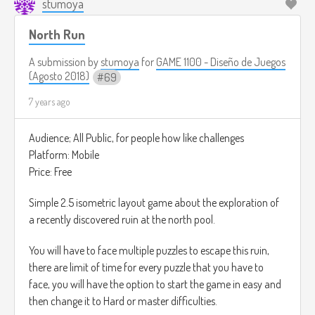
stumoya
the player will need to underline this word.
North Run
Once the player knows what it the word hidden and
underlined the player has won the level.
A submission by
stumoya
for
GAME 1100 - Diseño de Juegos
(Agosto 2018)
69
there's no time limit.
7 years ago
Audience; All Public, for people how like challenges
Platform: Mobile
Price: Free
Simple 2.5 isometric layout game about the exploration of
a recently discovered ruin at the north pool.
You will have to face multiple puzzles to escape this ruin,
there are limit of time for every puzzle that you have to
face, you will have the option to start the game in easy and
then change it to Hard or master difficulties.