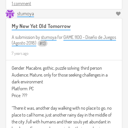
1 comment
the captain, Jeff it the one in charged to make this
stumoya
adventure possible, but there's a catch you need to gather
the members of the ship by completing quests.
My New Yet Old Tomorrow
Gameplay :
A submission by
stumoya
for
GAME 1100 - Diseño de Juegos
(Agosto 2018)
13
Third person adventure game, you will be the captain Jeff
7 years ago
that will be the responsible to guide your troupe to this
inhabit island.
Gender: Macabre, gothic, puzzle solving. third person
The main game will be in Open sea. this means, most of the
Audience; Mature, only for those seeking challenges in a
time you will be in the ship.
dark environment
Platform: PC
You will be able to upgrade the ship after completing quests
Price: ???
and gaining money from them.
“There it was, another day walking with no place to go, no
there are safe zones all over the map where the player can
place to call home, just another rainy day in the middle of
rest and recover there troup to get to the island.
the city ,full with humans and their souls yet abundant in
When the player reaches a certain area the game will