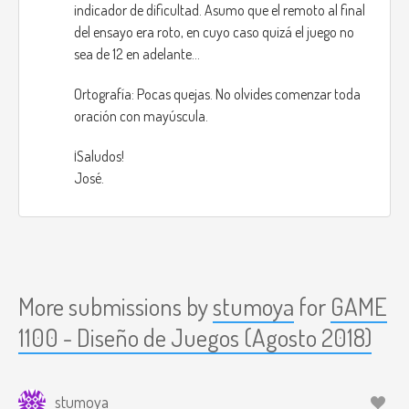
indicador de dificultad. Asumo que el remoto al final
https://www.youtube.com/watch?v=AX6h8_Y_ot4
del ensayo era roto, en cuyo caso quizá el juego no
sea de 12 en adelante...
Ortografía: Pocas quejas. No olvides comenzar toda
oración con mayúscula.
¡Saludos!
José.
More submissions by
stumoya
for
GAME
1100 - Diseño de Juegos (Agosto 2018)
stumoya