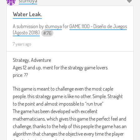
stumoya
Los sonidos que habrán en el juego serán espeluznantes, es
Water Leak.
decir causan miedo,
por ejemplo podemos estar escuchando un piano tocar en
A submission by
stumoya
for
GAME 1100 - Diseño de Juegos
el medio del salón, el juego contará con sonido 3D.
(Agosto 2018)
76
7 years ago
El jugador al final de la música tendrá que escoger de qué
dirección venía el sonido, Delante, Atrás, Izquierda, Derecha.
Strategy, Adventure
Ages 12 and up, ment for the strategy game lovers.
price: ??
This game is meant to challenge even the most caple
people, this strategy game is like no other, Simple, Straight
to the point and almost impossible to “run true”
The game has been developed with excellent
mathematicians, which gives this game the perfect feel and
challenge, thanks to the help of this people the game has an
algorithm that changes the objective every time the player