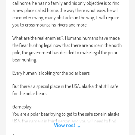
call home, he has no family and his only objective is to find
a new place called home, the way there is not easy, he will
encounter many, many obstacles in the way, It will require
you to cross mountains, rivers and more.
What are the real enemies ?, Humans, humans have made
the Bear hunting legal now that there are no ice in the north
pole, the government has decided to make legal the polar
bear hunting.
Every human is looking for the polar bears.
But there's a special place in the USA, alaska that still safe
for the polar bears.
Gameplay:
You are a polar bear trying to get to the safe zone in alaska
USA, the game is in third person and you will need to find
View rest ↓
ways to get to the safe zone, you will have the choice of