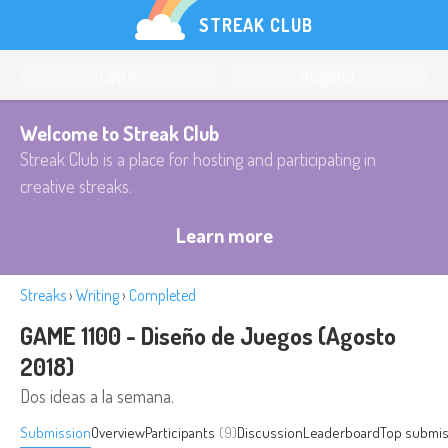
STREAK CLUB
Log in
Register
Welcome to Streak Club
Streak Club is a place for hosting and participating in
creative streaks.
Learn more
Streaks
›
Writing
›
Completed
GAME 1100 - Diseño de Juegos (Agosto
2018)
Dos ideas a la semana.
Submission
Overview
Participants
(9)
Discussion
Leaderboard
Top submis