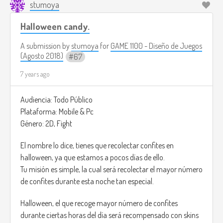
stumoya
The free mode is to practice the puzzles. The game will be
Halloween candy.
controlled by the touch screen.
Also the music of the game will change in every puzzle, in
A submission by
stumoya
for
GAME 1100 - Diseño de Juegos
the sense it will speed up or it will slow down, this will make
(Agosto 2018)
67
the player know the difficulty of the level.
7 years ago
Audiencia: Todo Público
Plataforma: Mobile & Pc
Género: 2D, Fight
El nombre lo dice, tienes que recolectar confites en
halloween, ya que estamos a pocos días de ello.
Tu misión es simple, la cual será recolectar el mayor número
de confites durante esta noche tan especial.
Halloween, el que recoge mayor número de confites
durante ciertas horas del día será recompensado con skins