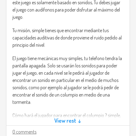
The main story of the game is to find and kill any of this
este juego es solamente basado en sonidos, Tu debes jugar
monsters that have gotten inside the house.
el juego con audífonos para poder disfrutar al máximo del
juego.
Carl, for some reason he knows how to kill this creature,
Wood, a special wood that has been treated with a specific
Tu misión, simple tienes que encontrar mediante tus
ritual, Carl brought some of this wood stick over the house,
capacidades auditivas de donde proviene el ruido pedido al
this doesn't mean the weapons like guns won't work but
principio del nivel.
this monsters can regenerate at an incredible speed.
El juego tiene mecánicas muy simples, tu telefono tendra la
The monsters only move at night, due to the UV rays from
pantalla apagada. Solo se usarán los sonidos para poder
the sun. The monsters are also weak to this lights.
jugar el juego, en cada nivel se le pedirá al jugador de
You will survive the night and save your son from one of this
encontrar un sonido en particular en el medio de muchos
monsters that somehow managed to get inside the house.
sonidos, como por ejemplo al jugador se le podrá pedir de
encontrar el sonido de un columpio en medio de una
third person based game, No time in the game, is an open
tormenta.
world like game, you have the option to collect weapons or
just use the stick.
Cómo hará el jugador para encontrar el columpio ? simple,
View rest ↓
con el sonido el objetivo del juego es hacer más sensible el
Music in the game is simple and realistic, no background
oído del jugador mediante ejercicios que se harán más
0 comments
music. only wind and the conversations that you will have