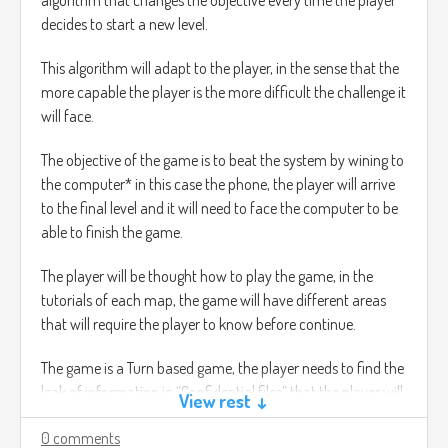
decides to start a new level.
This algorithm will adapt to the player, in the sense that the
more capable the player is the more difficult the challenge it
will face.
The objective of the game is to beat the system by wining to
the computer* in this case the phone, the player will arrive
to the final level and it will need to face the computer to be
able to finish the game.
The player will be thought how to play the game, in the
tutorials of each map, the game will have different areas
that will require the player to know before continue.
The game is a Turn based game, the player needs to find the
leak of information in “Confidential files” that the player will
View rest ↓
need to read and figure out where is the leak of information,
0 comments
which is going to ge in code, for instance in the paper there