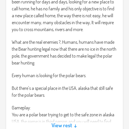
been running for days and days, looking for a new place to
call home, he has no family and his only objective is to find
a new place called home, the way there is not easy, he will
encounter many, many obstacles in the way, It will require
you to cross mountains, rivers and more.
What are the real enemies ?, Humans, humans have made
the Bear hunting legal now that there are no ice in the north
pole, the government has decided to make legal the polar
bear hunting.
Every human is looking for the polar bears.
But there's a special place in the USA, alaska that still safe
for the polar bears.
Gameplay:
You are a polar bear trying to get to the safe zone in alaska
USA, the game is in third person and you will need to find
View rest ↓
ways to get to the safe zone, you will have the choice of