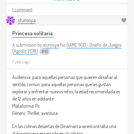
so simple as nails for the ship.
1 comment
the captain, Jeff it the one in charged to make this
stumoya
adventure possible, but there's a catch you need to gather
the members of the ship by completing quests.
Princesa solitaria.
Gameplay :
A submission by
stumoya
for
GAME 1100 - Diseño de Juegos
(Agosto 2018)
18
Third person adventure game, you will be the captain Jeff
7 years ago
that will be the responsible to guide your troupe to this
inhabit island.
Audiencia: para aquellas personas que quieren desafiar al
The main game will be in Open sea. this means, most of the
sentido común, para aquellas personas que les gustan
time you will be in the ship.
explorar y enfrentar nuevos retos, la edad recomendada es
de 12 años en adelante.
You will be able to upgrade the ship after completing quests
Plataforma: Pc
and gaining money from them.
Género: Thriller, aventura
there are safe zones all over the map where the player can
En las colinas desiertas de Dinamarca se encontraba una
rest and recover there troup to get to the island.
dulce princesa encerrada en un sótano.