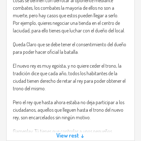
cosas se definen con derrotar al oponente mediante
that if they notice that you are not one of them they will
combates, los combates la mayoría de ellos no son a
take your life, and for this you will have to act like one of
muerte, pero hay casos que estos pueden llegar a serlo.
them, smile and be silent, walk like they would.
Por ejemplo, quieres negociar una tienda en el centro de
As well you will need to hide as soon as the night hits, or you
laciudad, para ello tienes que luchar con el dueño del local.
will have the option to fight this creatures with science,
create bombs and weapons from scratch by collecting
Queda Claro que se debe tener el consentimiento del dueño
ingredients all over the map.
para poder hacer oficial la batalla.
Electromagnetic Pulse; An electromagnetic pulse (EMP),
El nuevo rey es muy egoísta, y no quiere ceder el trono, la
also sometimes called a transient electromagnetic
tradición dice que cada año, todos los habitantes de la
disturbance, is a short burst of electromagnetic energy.
ciudad tienen derecho de retar al rey para poder obtener el
trono del mismo.
Pero el rey que hasta ahora estaba no deja participar a los
ciudadanos, aquellos que lleguen hasta el trono del nuevo
rey, son encarcelados sin ningún motivo.
Gameplay: Tú tienes que controlar a unos pequeños
View rest ↓
luchadores, cada uno de ellos es especial y puedes subir de