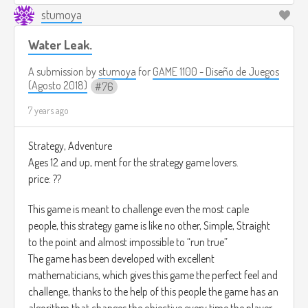
difíciles cada vez que el jugador pase al siguiente nivel.
thru the game.
stumoya
Los sonidos que habrán en el juego serán espeluznantes, es
Water Leak.
decir causan miedo,
por ejemplo podemos estar escuchando un piano tocar en
A submission by
stumoya
for
GAME 1100 - Diseño de Juegos
el medio del salón, el juego contará con sonido 3D.
(Agosto 2018)
76
7 years ago
El jugador al final de la música tendrá que escoger de qué
dirección venía el sonido, Delante, Atrás, Izquierda, Derecha.
Strategy, Adventure
Ages 12 and up, ment for the strategy game lovers.
price: ??
This game is meant to challenge even the most caple
people, this strategy game is like no other, Simple, Straight
to the point and almost impossible to “run true”
The game has been developed with excellent
mathematicians, which gives this game the perfect feel and
challenge, thanks to the help of this people the game has an
algorithm that changes the objective every time the player