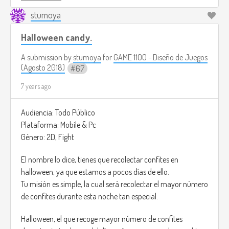
black out completely without warning.
stumoya
The free mode is to practice the puzzles. The game will be
Halloween candy.
controlled by the touch screen.
Also the music of the game will change in every puzzle, in
A submission by
stumoya
for
GAME 1100 - Diseño de Juegos
the sense it will speed up or it will slow down, this will make
(Agosto 2018)
67
the player know the difficulty of the level.
7 years ago
Audiencia: Todo Público
Plataforma: Mobile & Pc
Género: 2D, Fight
El nombre lo dice, tienes que recolectar confites en
halloween, ya que estamos a pocos días de ello.
Tu misión es simple, la cual será recolectar el mayor número
de confites durante esta noche tan especial.
Halloween, el que recoge mayor número de confites