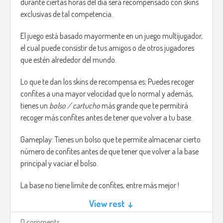
durante ciertas horas del día será recompensado con skins
exclusivas de tal competencia.
El juego está basado mayormente en un juego multijugador,
el cual puede consistir de tus amigos o de otros jugadores
que estén alrededor del mundo.
Lo que te dan los skins de recompensa es; Puedes recoger
confites a una mayor velocidad que lo normal y además,
tienes un
bolso / cartucho
más grande que te permitirá
recoger más confites antes de tener que volver a tu base.
Gameplay: Tienes un bolso que te permite almacenar cierto
número de confites antes de que tener que volver a la base
principal y vaciar el bolso.
La base no tiene límite de confites, entre más mejor !
View rest ↓
En la pantalla del celular tienes dos opciones, buscar o
correr. puedes moverte libremente entre el barrio, puedes
0 comments