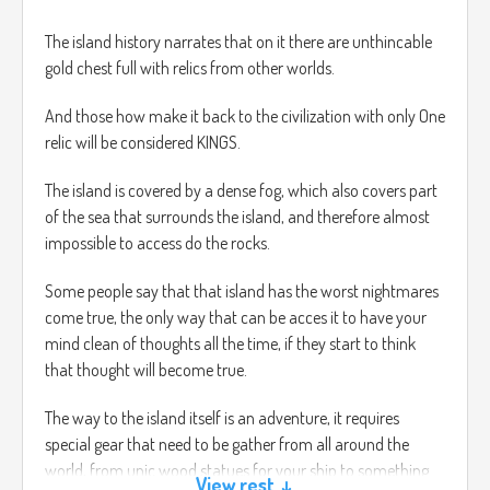
golpean una vez tendrás que repetir todo el nivel de nuevo.
The island history narrates that on it there are unthincable
gold chest full with relics from other worlds.
https://www.youtube.com/watch?v=IrIBnuCIamg
And those how make it back to the civilization with only One
relic will be considered KINGS.
The island is covered by a dense fog, which also covers part
of the sea that surrounds the island, and therefore almost
impossible to access do the rocks.
Some people say that that island has the worst nightmares
come true, the only way that can be acces it to have your
mind clean of thoughts all the time, if they start to think
that thought will become true.
The way to the island itself is an adventure, it requires
special gear that need to be gather from all around the
world, from unic wood statues for your ship to something
View rest ↓