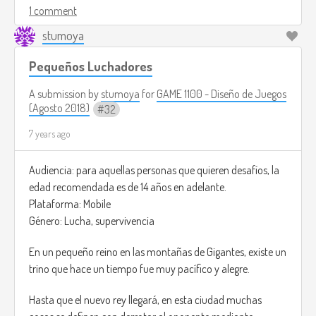
1 comment
Franklin was assigned a mission by the government of the
stumoya
USA to investigate what has happened to this city,
Pequeños Luchadores
“Is the year 2084, Dr.Franklin made it to the forgotten city,
as soon as he reaches the city all electronics stopped
A submission by
stumoya
for
GAME 1100 - Diseño de Juegos
working, looks like a working EMP1 was in the city.
(Agosto 2018)
32
Everything uses oil to work, lamps, even horses are used as a
7 years ago
vay of transport.
People in the city are quiet, they dont look human at all.
As soon as the night hits, everything changes, They become
Audiencia: para aquellas personas que quieren desafíos, la
aggressive, and start to kill each other. they even eat each
edad recomendada es de 14 años en adelante.
other.”
Plataforma: Mobile
Género: Lucha, supervivencia
You as Dr,Franklin you have to discover what's going on with
this people and where this pill comes from.
En un pequeño reino en las montañas de Gigantes, existe un
Your ultimate goal is to get the formula to the USA. but to
trino que hace un tiempo fue muy pacífico y alegre.
get the formula you will have to find ways in the research
Hasta que el nuevo rey llegará, en esta ciudad muchas
labs in the city that are all surrounded with this creatures