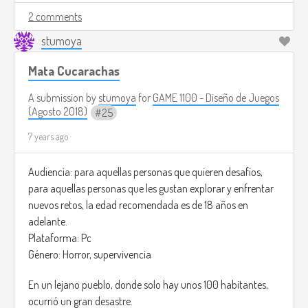
killing the humans that get in your way to the safe zone.
2 comments
stumoya
But you will also have the option to not kill any of the
humans that get in your way, if you finish the game without
Mata Cucarachas
killing you will be rewarded with an unique skiing for your
bear and a special achievement,
A submission by
stumoya
for
GAME 1100 - Diseño de Juegos
(Agosto 2018)
25
In this game there's no health bar, you will become weaker
7 years ago
eventually if you don't eat anything in a certain time.
Also if you get hit by any mob, your hair will get bloody.
Audiencia: para aquellas personas que quieren desafíos,
para aquellas personas que les gustan explorar y enfrentar
The game has differents maps, to show variety.
nuevos retos, la edad recomendada es de 18 años en
adelante.
https://www.youtube.com/watch?v=I8vaCrVIR-Q
Plataforma: Pc
Género: Horror, supervivencia
En un lejano pueblo, donde solo hay unos 100 habitantes,
ocurrió un gran desastre.