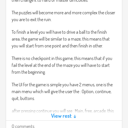
then change it to Hard or master difficulties.
The puzzles will become more and more complex the closer
you are to exit the ruin.
To finish a level you will have to drive a ball to the finish
area, the game will be similar to a maze, this means that
you will start from one point and then finish in other.
There is no checkpoint in this game, this means that if you
fail the level at the end of the maze you will have to start
from the beginning.
The UI for the game is simple you have 2 menus, one is the
main menu which will give the user the : Option, continue,
quit, buttons.
after pressing continue you will see : Main, free, arcade. this
View rest ↓
modes have different settings, for instance the arcade
mode has the option to change colour the screen also to
0 comments