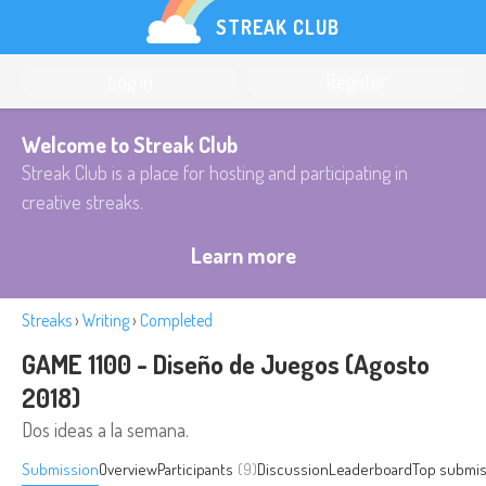
STREAK CLUB
Log in
Register
Welcome to Streak Club
Streak Club is a place for hosting and participating in
creative streaks.
Learn more
Streaks
›
Writing
›
Completed
GAME 1100 - Diseño de Juegos (Agosto
2018)
Dos ideas a la semana.
Submission
Overview
Participants
(9)
Discussion
Leaderboard
Top submis