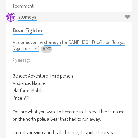
nivel para desbloquear nuevos ataques y trajes de luchador.
1 comment
stumoya
Tu objetivo será el de derrotar al rey Luchador para que
dejen libres a los presos del reino.
Bear Fighter
Tú tendrás que abrirte paso por todo el castillo para poder
A submission by
stumoya
for
GAME 1100 - Diseño de Juegos
liberar a tu hermano.
(Agosto 2018)
27
7 years ago
El cual nunca cometio ningun tipo de acto criminal.
Para poder liberar a la ciudad de este malvado rey.
Gender: Adventure, Third person
Audience; Mature
El juego está en tercera persona y el UI tiene estilo de un
Platform: Mobile
juego de cartas, tienes la opción de atacar o defender por
Price: ???
turnos mientras que el oponente hace lo mismo.
You are what you want to become, in this era, there's no ice
Tienes una barra de vida arriba de la pantalla acompañado
on the north pole, a Bear that had to run away.
del nivel en el que te encuentras.
From its previous land called home, this polar bears has