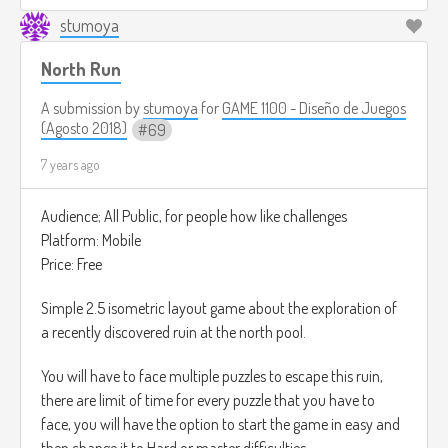
might be a word down wards that says “C H I C K E N ” and
stumoya
the player will need to underline this word.
North Run
Once the player knows what it the word hidden and
underlined the player has won the level.
A submission by
stumoya
for
GAME 1100 - Diseño de Juegos
(Agosto 2018)
69
there's no time limit.
7 years ago
Audience; All Public, for people how like challenges
Platform: Mobile
Price: Free
Simple 2.5 isometric layout game about the exploration of
a recently discovered ruin at the north pool.
You will have to face multiple puzzles to escape this ruin,
there are limit of time for every puzzle that you have to
face, you will have the option to start the game in easy and