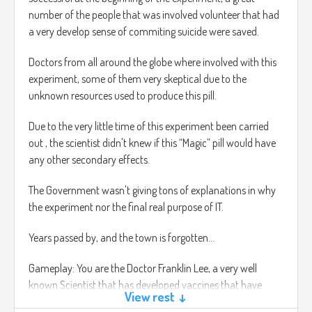
plñayer kills and passes a level the more NPC will have the
number of the people that was involved volunteer that had
next level.
a very develop sense of commiting suicide were saved.
Music will get louder the more NPC are nearby.
Doctors from all around the globe where involved with this
experiment, some of them very skeptical due to the
unknown resources used to produce this pill.
Due to the very little time of this experiment been carried
out , the scientist didn't knew if this “Magic” pill would have
any other secondary effects.
The Government wasn't giving tons of explanations in why
the experiment nor the final real purpose of IT.
Years passed by, and the town is forgotten…
Gameplay: You are the Doctor Franklin Lee, a very well
known Scientist that has developed vaccines that have
View rest ↓
changed the world forever.