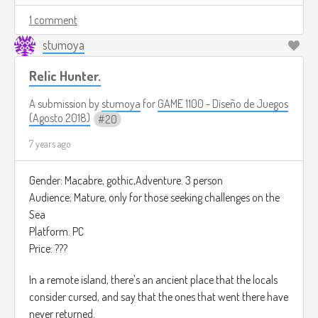
Gameplay:
1 comment
stumoya
Tu misión será derrotar al comandante de este ejército de
insectos, eres una madre muy enojada por que los insectos
Relic Hunter.
te han devorado todas tus flores.
El juego se juega en primera persona y tienes que ir
A submission by
stumoya
for
GAME 1100 - Diseño de Juegos
matando insectos para poder proseguir en la historia.
(Agosto 2018)
20
Los niveles se hacen más difíciles conforme avanzas, por
7 years ago
ejemplo en el nivel 22, habran nuevos tipos de insectos, que
requieren una forma especial de ser aniquilados, tienes que
Gender: Macabre, gothic,Adventure. 3 person
dispararles en la espalda donde ellos tienen un cristal azul.,
Audience; Mature, only for those seeking challenges on the
esa es la única forma de acabar con ellas.
Sea
Platform: PC
El juego cuenta con alrededor de 60 niveles que estarán
Price: ???
divididos por zonas del mapa, El parque, tu casa, la casa del
vecino etc…
In a remote island, there's an ancient place that the locals
consider cursed, and say that the ones that went there have
El, juego tendrá una dificultad adicional cuando acabes el
never returned.
juego por primera vez, esta dificultad es extrema y si te