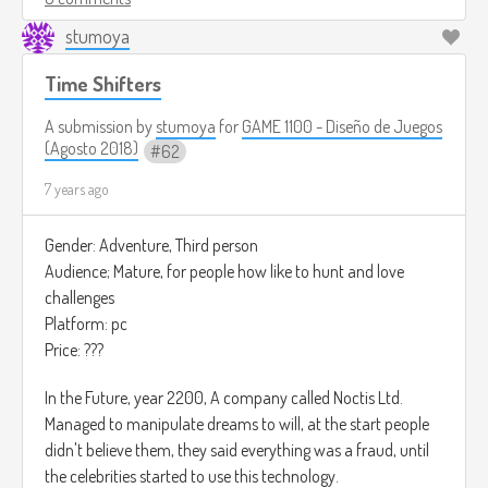
visitar las casas que quieras las veces que quieras, pero ten
stumoya
cuidado con los mapaches !, ellos te robaran tus confites.
Time Shifters
Cada casa que tienes la opción de correr, la cual te hace
brincar aquella casa en la cual no tienes tanta confianza
A submission by
stumoya
for
GAME 1100 - Diseño de Juegos
para pedir mas confites.
(Agosto 2018)
62
7 years ago
El juego está pensado ser jugado en el celular, ya que este
juego está mayormente enfocado en “Matar el tiempo”
Gender: Adventure, Third person
El Juego es totalmente gratis.
Audience; Mature, for people how like to hunt and love
challenges
Platform: pc
Price: ???
In the Future, year 2200, A company called Noctis Ltd.
Managed to manipulate dreams to will, at the start people
didn't believe them, they said everything was a fraud, until
the celebrities started to use this technology.