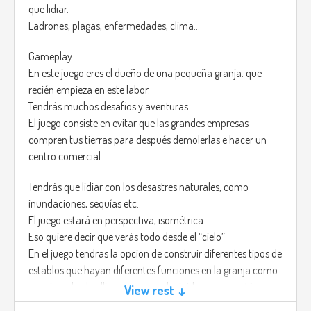
your weapon an Relique from the Templars that is the only
que lidiar.
current weapon known that can defeat this monsters.
Ladrones, plagas, enfermedades, clima…
On the government record it says that for every person that
changed their future 2 of this “Monsters” are created, the
Gameplay:
reason of this is yet unknown, but youre mission is clear, Kill
En este juego eres el dueño de una pequeña granja. que
them, no matter what it takes.
recién empieza en este labor.
Tendrás muchos desafíos y aventuras.
The Monsters are called “Time Holders” the have a dark
El juego consiste en evitar que las grandes empresas
aura, fearless, they don't have emotions, and have only one
compren tus tierras para después demolerlas e hacer un
mission; Take back what belongs to them.
centro comercial.
You are able to enter others person's Mind and dreams,
Tendrás que lidiar con los desastres naturales, como
which means you will need to fight unimaginable monsters,
inundaciones, sequías etc..
and never explored lands.
El juego estará en perspectiva, isométrica.
Eso quiere decir que verás todo desde el “cielo”
You of course will have a team, this team will guide you thru
En el juego tendras la opcion de construir diferentes tipos de
the journey.
establos que hayan diferentes funciones en la granja como
por ejemplo el gallinero, que producirá huevos, que tú como
View rest ↓
It's written on the confidential files that there are still 13
granjero tendrás la opción de tomar esta industria como la