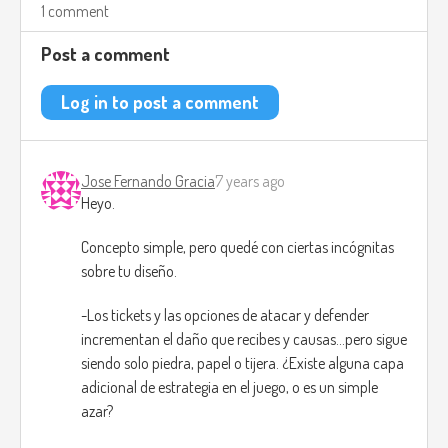
defensa.
1 comment
La interfaz del juego en celulares sé muy simple, consiste en
Post a comment
3 opciones, Jugar, Tienda, Opciones.
En el menú de jugar hay otras 3 opciones, Marathon,
Log in to post a comment
Historia y Práctica.
Los Personajes serían hechos en Illustrator. con 3 fases de
animación; Stand-by, Ataque, Bloqueo.
Jose Fernando Gracia
7 years ago
Heyo.
http://fategrandorder.wikia.com/wiki/Summoning
Concepto simple, pero quedé con ciertas incógnitas
sobre tu diseño.
-Los tickets y las opciones de atacar y defender
incrementan el daño que recibes y causas...pero sigue
siendo solo piedra, papel o tijera. ¿Existe alguna capa
adicional de estrategia en el juego, o es un simple
azar?