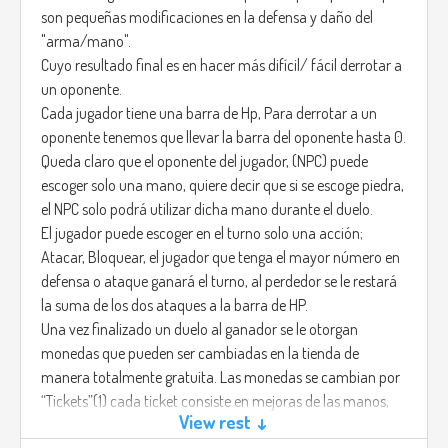
son pequeñas modificaciones en la defensa y daño del
"arma/mano".
Cuyo resultado final es en hacer más difícil/ fácil derrotar a
un oponente.
Cada jugador tiene una barra de Hp, Para derrotar a un
oponente tenemos que llevar la barra del oponente hasta 0.
Queda claro que el oponente del jugador, (NPC) puede
escoger solo una mano, quiere decir que si se escoge piedra,
el NPC solo podrá utilizar dicha mano durante el duelo.
El jugador puede escoger en el turno solo una acción;
Atacar, Bloquear, el jugador que tenga el mayor número en
defensa o ataque ganará el turno, al perdedor se le restará
la suma de los dos ataques a la barra de HP.
Una vez finalizado un duelo al ganador se le otorgan
monedas que pueden ser cambiadas en la tienda de
manera totalmente gratuita. Las monedas se cambian por
“Tickets”(1) cada ticket consiste en mejoras de las manos,
View rest ↓
un ejemplo sería un guante, el cual le otorgaría más