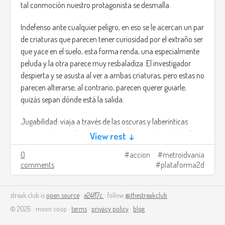
tal conmoción nuestro protagonista se desmalla.
Indefenso ante cualquier peligro, en eso se le acercan un par
de criaturas que parecen tener curiosidad por el extraño ser
que yace en el suelo, esta forma renda, una especialmente
peluda y la otra parece muy resbaladiza. El investigador
despierta y se asusta al ver a ambas criaturas, pero estas no
parecen alterarse, al contrario, parecen querer guiarle,
quizás sepan dónde está la salida.
Jugabilidad: viaja a través de las oscuras y laberínticas
cavernas de aquella cueva submarina con la ayuda de Fuso
View rest ↓
y Peluso, estas redondas criaturas poseen abilidades
0
accion
metroidvania
especiales que te serán de ayuda para poder avanzar.
comments
plataforma2d
Fuso: al principio parece una pelota brillante y muy
resbaladiza. Tiene la capacidad de modificar su densidad
streak.club is
open source
·
e24f17c
· follow
@thestreakclub
molecular, por lo que puede volverse muy pesado e incluso
© 2026 · moon coop ·
terms
·
privacy policy
·
blog
sacar pinchos que sirven para atacar. También puede flotar