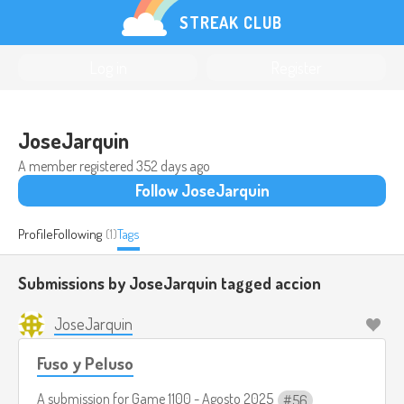
STREAK CLUB
Log in
Register
JoseJarquin
A member registered
352 days ago
Follow JoseJarquin
Profile
Following
(1)
Tags
Submissions by JoseJarquin tagged
accion
JoseJarquin
Fuso y Peluso
A submission for
Game 1100 - Agosto 2025
56