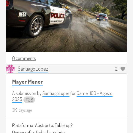
0 comments
SantiagoLopez
2
Mayor Menor
A submission by
SantiagoLopez
for
Game 1100 - Agosto
2025
28
319 days ago
Plataforma: Abstracto, Tabletop?
Demografía: Todas las edades