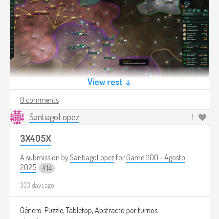
View rest ↓
0 comments
SantiagoLopez
1
3X4O5X
A submission by
SantiagoLopez
for
Game 1100 - Agosto
2025
14
333 days ago
Género: Puzzle, Tabletop, Abstracto por turnos.