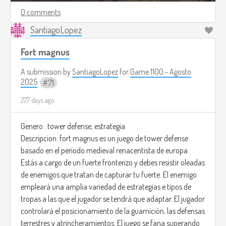
0 comments
SantiagoLopez
Fort magnus
A submission by
SantiagoLopez
for
Game 1100 - Agosto
2025
71
277 days ago
Genero : tower defense, estrategia
Descripcion: fort magnus es un juego de tower defense
basado en el período medieval renacentista de europa.
Estás a cargo de un fuerte fronterizo y debes resistir oleadas
de enemigos que tratan de capturar tu fuerte. El enemigo
empleará una amplia variedad de estrategias e tipos de
tropas a las que el jugador se tendrá que adaptar. El jugador
controlará el posicionamiento de la guarniciòn, las defensas
terrestres y atrincheramientos. El juego se fana superando