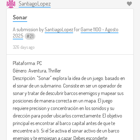
SantiagoLopez
Sonar
A submission by
SantiagoLopez
for
Game 1100 - Agosto
2025
21
326 days ago
Plataforma: PC
Género: Aventura, Thriller
Descripción: "Sonar" explora la idea de un juego. basado en
el sonar de un submarino. Consiste en ser un operador de
sonar y tratar de descubrir barcos enemigos y mapear sus
posiciones de manera correcta en un mapa. El juego
requiere precision y concentración en los sonidos y su
dirección para poder ubicarlos correctamente. El objetivo
principal es encontrar al barco capital antes de que te
encuentre a ti. Si el Se activa el sonar activo de un barco
enemigo y te empiezan a cazar. Debes esconderte