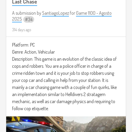
Last Chase
A submission by
SantiagoLopez
for
Game 1100 - Agosto
2025
34
314 days ago
Platform: PC
Genre: Action, Vehicular
Description: This game is an evolution of the classic idea of
cops and robbers. You are a police officer in charge of a
crime ridden town and it is your job to stop robbers using
your cop car and calling in help from your station. It is
mainly a car chasing game with a couple of fun quirks, like
an implementation similar to Helldivers 2 stratagem
mechanic, as well as car damage physics and requiring to
follow cop etiquette.