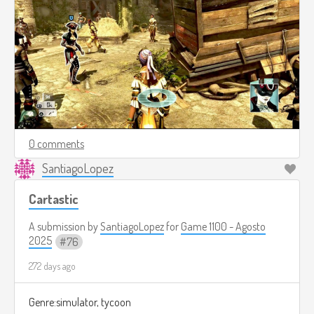
0 comments
SantiagoLopez
Cartastic
A submission by
SantiagoLopez
for
Game 1100 - Agosto
2025
76
272 days ago
Genre:simulator, tycoon