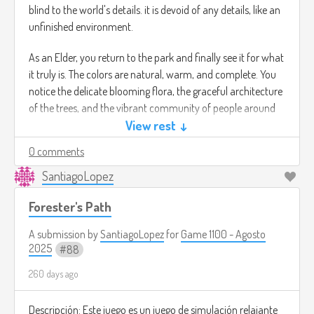
blind to the world's details. it is devoid of any details, like an
unfinished environment.
As an Elder, you return to the park and finally see it for what
it truly is. The colors are natural, warm, and complete. You
notice the delicate blooming flora, the graceful architecture
of the trees, and the vibrant community of people around
you. The vibe is one of peaceful acceptance and wholeness,
View rest ↓
finding profound beauty in the simple, trivial details you
0 comments
once overlooked.
SantiagoLopez
Forester's Path
A submission by
SantiagoLopez
for
Game 1100 - Agosto
2025
88
260 days ago
Descripción: Este juego es un juego de simulación relajante