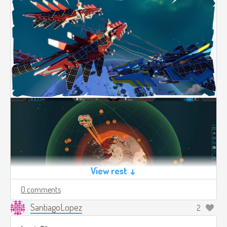
View rest ↓
0 comments
SantiagoLopez
2