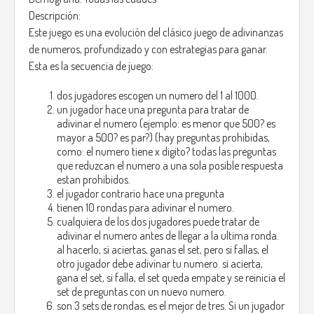
Descripción:
Este juego es una evolución del clásico juego de adivinanzas
de numeros, profundizado y con estrategias para ganar.
Esta es la secuencia de juego:
dos jugadores escogen un numero del 1 al 1000.
un jugador hace una pregunta para tratar de
adivinar el numero (ejemplo: es menor que 500? es
mayor a 500? es par?) (hay preguntas prohibidas,
como: el numero tiene x digito? todas las preguntas
que reduzcan el numero a una sola posible respuesta
estan prohibidos.
el jugador contrario hace una pregunta
tienen 10 rondas para adivinar el numero.
cualquiera de los dos jugadores puede tratar de
adivinar el numero antes de llegar a la ultima ronda.
al hacerlo, si aciertas, ganas el set, pero si fallas, el
otro jugador debe adivinar tu numero. si acierta,
gana el set, si falla, el set queda empate y se reinicia el
set de preguntas con un nuevo numero.
son 3 sets de rondas, es el mejor de tres. Si un jugador