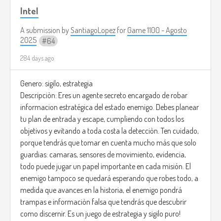
Intel
A submission by
SantiagoLopez
for
Game 1100 - Agosto
2025
64
284 days ago
Genero: sigilo, estrategia
Descripciòn: Eres un agente secreto encargado de robar
informacion estratégica del estado enemigo. Debes planear
tu plan de entrada y escape, cumpliendo con todos los
objetivos y evitando a toda costa la detecciòn. Ten cuidado,
porque tendrás que tomar en cuenta mucho más que solo
guardias: camaras, sensores de movimiento, evidencia,
todo puede jugar un papel importante en cada misión. El
enemigo tampoco se quedará esperando que robes todo, a
medida que avances en la historia, el enemigo pondrá
trampas e informaciòn falsa que tendrás que descubrir
como discernir. Es un juego de estrategia y sigilo puro!