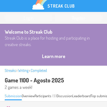
STREAK CLUB
Log in
Register
Welcome to Streak Club
Streak Club is a place for hosting and participating in
creative streaks.
Learn more
Streaks
›
Writing
›
Completed
Game 1100 - Agosto 2025
2 games a week!
Submission
Overview
Participants
(9)
Discussion
Leaderboard
Top submis