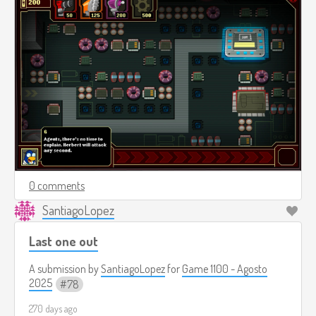
0 comments
SantiagoLopez
Last one out
A submission by
SantiagoLopez
for
Game 1100 - Agosto
2025
78
270 days ago