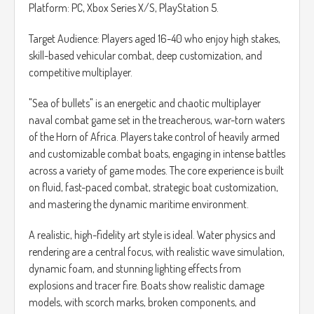
límite, y cómo preparar tu jugada maestra para el tamaño
Platform: PC, Xbox Series X/S, PlayStation 5.
de tablero actual y el siguiente.
Target Audience: Players aged 16-40 who enjoy high stakes,
skill-based vehicular combat, deep customization, and
competitive multiplayer.
"Sea of bullets" is an energetic and chaotic multiplayer
naval combat game set in the treacherous, war-torn waters
of the Horn of Africa. Players take control of heavily armed
and customizable combat boats, engaging in intense battles
across a variety of game modes. The core experience is built
on fluid, fast-paced combat, strategic boat customization,
and mastering the dynamic maritime environment.
A realistic, high-fidelity art style is ideal. Water physics and
rendering are a central focus, with realistic wave simulation,
dynamic foam, and stunning lighting effects from
explosions and tracer fire. Boats show realistic damage
models, with scorch marks, broken components, and