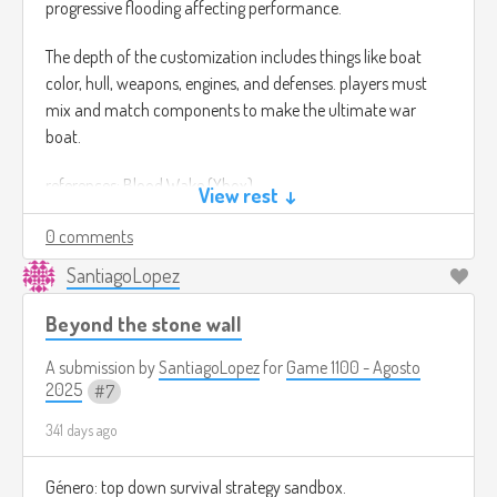
progressive flooding affecting performance.
The depth of the customization includes things like boat
color, hull, weapons, engines, and defenses. players must
mix and match components to make the ultimate war
boat.
references: Blood Wake (Xbox)
View rest ↓
0 comments
SantiagoLopez
Beyond the stone wall
A submission by
SantiagoLopez
for
Game 1100 - Agosto
2025
7
341 days ago
Género: top down survival strategy sandbox.