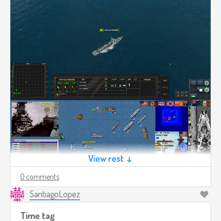
View rest ↓
0 comments
SantiagoLopez
Time tag