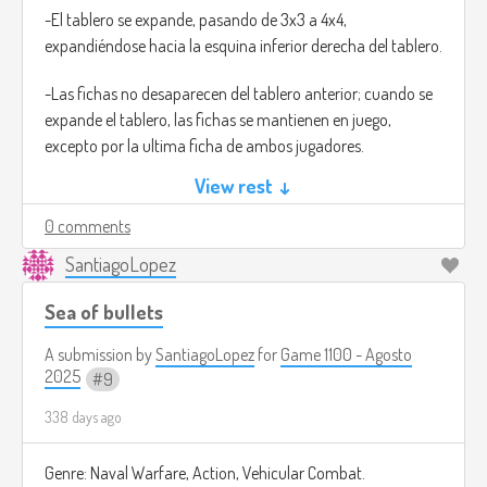
-El tablero se expande, pasando de 3x3 a 4x4,
expandiéndose hacia la esquina inferior derecha del tablero.
-Las fichas no desaparecen del tablero anterior; cuando se
expande el tablero, las fichas se mantienen en juego,
excepto por la ultima ficha de ambos jugadores.
View rest ↓
-El límite de fichas en juego para ambos jugadores
aumenta a 4.
0 comments
SantiagoLopez
La partida es un mejor de tres. Si un jugador gana la ronda
en el tablero 3x3 y luego la siguiente en el 4x4, gana la
Sea of bullets
partida completa. Si hay empate (1-1), se desempata en un
tablero final de 5x5, donde el límite de fichas es de 5.
A submission by
SantiagoLopez
for
Game 1100 - Agosto
2025
9
Esta mecánica obliga a una planificación constante. No
338 days ago
puedes simplemente acumular fichas; debes pensar
estratégicamente qué ficha sacrificarás al colocar la nueva,
cómo bloquear a tu oponente mientras gestionas tu propio
Genre: Naval Warfare, Action, Vehicular Combat.