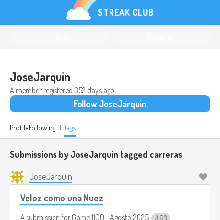
STREAK CLUB
Log in
Register
JoseJarquin
A member registered
352 days ago
Follow JoseJarquin
Profile
Following
(1)
Tags
Submissions by JoseJarquin tagged
carreras
JoseJarquin
Veloz como una Nuez
A submission for
Game 1100 - Agosto 2025
63