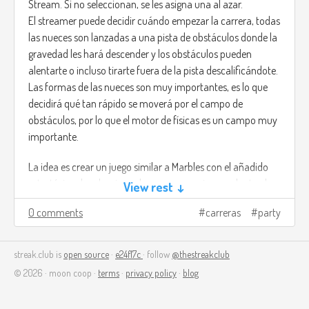
Stream. Si no seleccionan, se les asigna una al azar.
El streamer puede decidir cuándo empezar la carrera, todas
las nueces son lanzadas a una pista de obstáculos donde la
gravedad les hará descender y los obstáculos pueden
alentarte o incluso tirarte fuera de la pista descalificándote.
Las formas de las nueces son muy importantes, es lo que
decidirá qué tan rápido se moverá por el campo de
obstáculos, por lo que el motor de físicas es un campo muy
importante.
La idea es crear un juego similar a Marbles con el añadido
estratégico de seleccionar la nuez que mejor se adapte al
View rest ↓
campo, quizá una nuez pesada sea lenta, pero puede evitar
0 comments
carreras
party
que te la lancen volando.
streak.club is
open source
·
e24f17c
· follow
@thestreakclub
© 2026 · moon coop ·
terms
·
privacy policy
·
blog