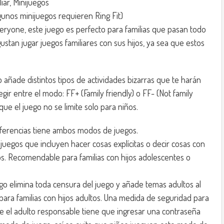
iar, Minijuegos
gunos minijuegos requieren Ring Fit)
ryone, este juego es perfecto para familias que pasan todo
gustan jugar juegos familiares con sus hijos, ya sea que estos
o añade distintos tipos de actividades bizarras que te harán
egir entre el modo: FF+ (Family friendly) o FF- (Not family
 que el juego no se limite solo para niños.
iferencias tiene ambos modos de juegos.
ijuegos que incluyen hacer cosas explícitas o decir cosas con
s. Recomendable para familias con hijos adolescentes o
go elimina toda censura del juego y añade temas adultos al
ara familias con hijos adultos. Una medida de seguridad para
e el adulto responsable tiene que ingresar una contraseña